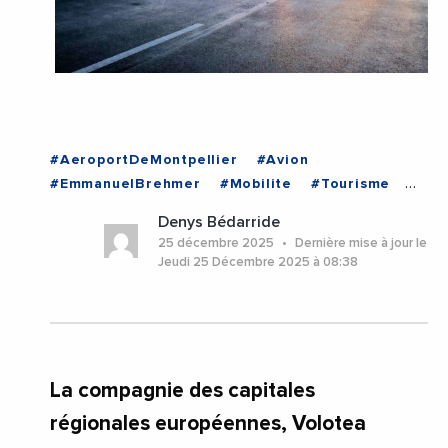
#AeroportDeMontpellier
#Avion
#EmmanuelBrehmer
#Mobilite
#Tourisme
#Transports
#VieDesEntreprises
#Voyage
Denys Bédarride
#Herault
#Montpellier
#Occitanie
25 décembre 2025
Dernière mise à jour le
Jeudi 25 Décembre 2025 à 08:38
La compagnie des capitales
régionales européennes, Volotea