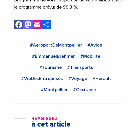
le programme prévu)
de 99,3 %.
Facebook
Mastodon
Email
Share
#AeroportDeMontpellier
#Avion
#EmmanuelBrehmer
#Mobilite
#Tourisme
#Transports
#VieDesEntreprises
#Voyage
#Herault
#Montpellier
#Occitanie
RÉAGISSEZ
à cet article