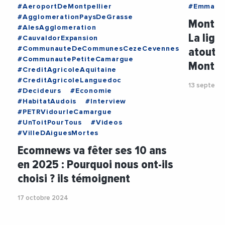
#AeroportDeMontpellier
#Emmanu
#AgglomerationPaysDeGrasse
Montpel
#AlesAgglomeration
La lign
#CauvaldorExpansion
atout p
#CommunauteDeCommunesCezeCevennes
#CommunautePetiteCamargue
Montpel
#CreditAgricoleAquitaine
#CreditAgricoleLanguedoc
13 septemb
#Decideurs
#Economie
#HabitatAudois
#Interview
#PETRVidourleCamargue
#UnToitPourTous
#Videos
#VilleDAiguesMortes
Ecomnews va fêter ses 10 ans
en 2025 : Pourquoi nous ont-ils
choisi ? ils témoignent
17 octobre 2024