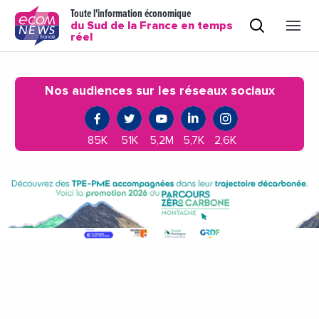
Toute l'information économique
du Sud de la France en temps
réel
Nos audiences sur les réseaux sociaux
85K
51K
5,2M
5,7K
2,6K