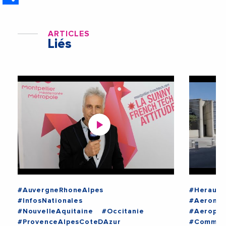
ARTICLES
Liés
#AuvergneRhoneAlpes
#Herault
#InfosNationales
#Aeronau
#NouvelleAquitaine
#Occitanie
#Aeropor
#ProvenceAlpesCoteDAzur
#Communi