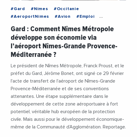
#Gard
#Nimes
#Occitanie
#AeroportNimes
#Avion
#Emploi
#Entreprises
#FranckProust
Gard : Comment Nîmes Métropole
#Investissements
#JeromeBonet
développe son économie via
#NimesMetropole
#PrefectureDuGard
l’aéroport Nîmes-Grande Provence-
#Videos
Méditerranée ?
Le président de Nîmes Métropole, Franck Proust, et le
préfet du Gard, Jérôme Bonet, ont signé ce 29 février
l'acte de transfert de l'aéroport de Nîmes-Grande
Provence-Méditerranée et de ses conventions
attenantes. Une étape supplémentaire dans le
développement de cette zone aéroportuaire à fort
potentiel, véritable hub européen de la protection
civile. Mais aussi pour le développement économique-
même de la Communauté d’Agglomération. Reportage.