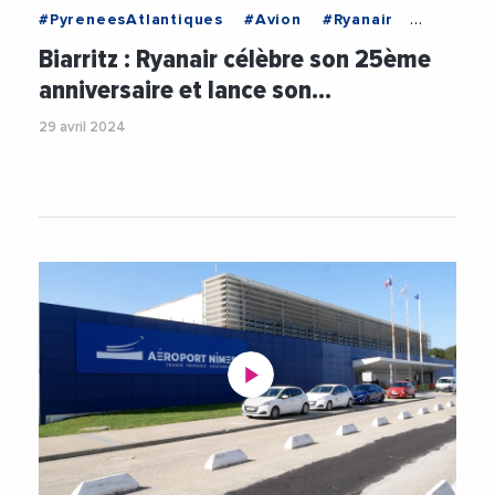
#PyreneesAtlantiques
#Avion
#Ryanair
#Tourisme
#Transports
#Voyage
Biarritz : Ryanair célèbre son 25ème
anniversaire et lance son…
29 avril 2024