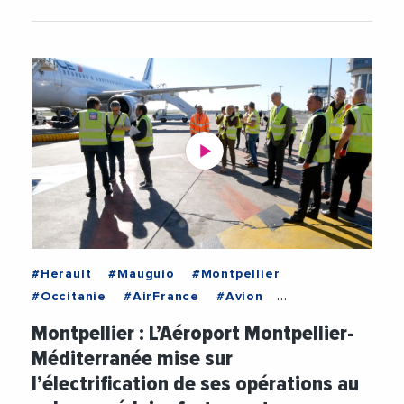
#Herault
#Mauguio
#Montpellier
#Occitanie
#AirFrance
#Avion
#BanqueDesTerritoires
#CaisseDesDepots
Montpellier : L’Aéroport Montpellier-
#Carbone
#Climat
#Decarbonation
Méditerranée mise sur
#Electricite
#EmmanuelBrehmer
l’électrification de ses opérations au
#Environnement
#Europe
#Financement