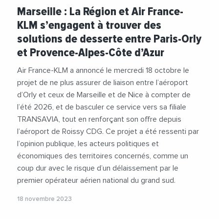
#Avion
#ChristianEstrosi
Marseille : La Région et Air France-
#RegionSudProvenceAlpesCoteDAzur
KLM s’engagent à trouver des
#RenaudMuselier
#Transports
solutions de desserte entre Paris-Orly
et Provence-Alpes-Côte d’Azur
Air France-KLM a annoncé le mercredi 18 octobre le
projet de ne plus assurer de liaison entre l’aéroport
d’Orly et ceux de Marseille et de Nice à compter de
l’été 2026, et de basculer ce service vers sa filiale
TRANSAVIA, tout en renforçant son offre depuis
l’aéroport de Roissy CDG. Ce projet a été ressenti par
l’opinion publique, les acteurs politiques et
économiques des territoires concernés, comme un
coup dur avec le risque d’un délaissement par le
premier opérateur aérien national du grand sud.
18 novembre 2023