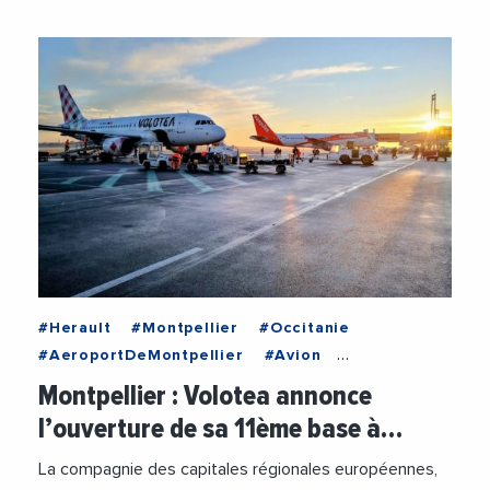
#Herault
#Montpellier
#Occitanie
#AeroportDeMontpellier
#Avion
#EmmanuelBrehmer
#Mobilite
#Tourisme
Montpellier : Volotea annonce
#Transports
#VieDesEntreprises
#Voyage
l’ouverture de sa 11ème base à…
La compagnie des capitales régionales européennes,