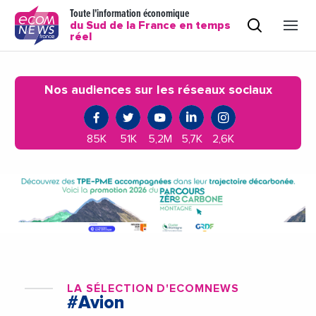
Toute l'information économique
du Sud de la France en temps
réel
Nos audiences sur les réseaux sociaux
85K
51K
5,2M
5,7K
2,6K
LA SÉLECTION D'ECOMNEWS
#Avion