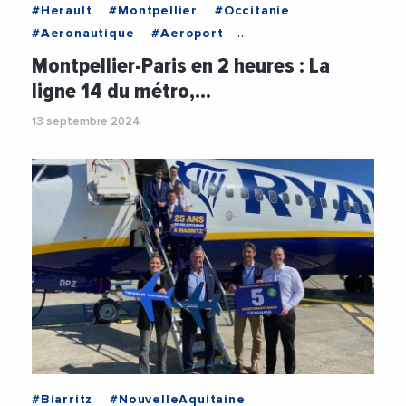
#Herault
#Montpellier
#Occitanie
#Aeronautique
#Aeroport
#AeroportDeMontpellier
#Avion
Montpellier-Paris en 2 heures : La
#Communication
#Economie
ligne 14 du métro,…
#EmmanuelBrehmer
#Videos
13 septembre 2024
#Biarritz
#NouvelleAquitaine