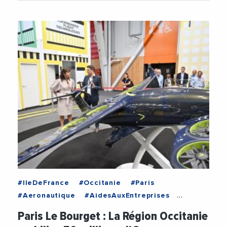
#IleDeFrance
#Occitanie
#Paris
#Aeronautique
#AidesAuxEntreprises
#Avion
#CaroleDelga
#Entreprises
Paris Le Bourget : La Région Occitanie
#LeBourget
#RegionOccitanie1