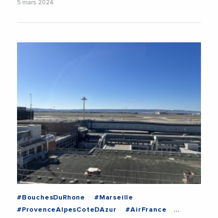
5 mars 2024
#BouchesDuRhone
#Marseille
#ProvenceAlpesCoteDAzur
#AirFrance