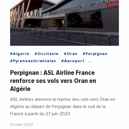
#Algerie
#Occitanie
#Oran
#Perpignan
#PyreneesOrientales
#Aeroport
#AeroportDePerpignan
#Avion
#Economie
Perpignan : ASL Airline France
#Entreprises
#Tourisme
#Transports
renforce ses vols vers Oran en
Algérie
ASL Airlines annonce la reprise des vols vers Oran en
Algérie au départ de Perpignan dans le sud de la
France à partir du 27 juin 2023.
21 mars 2023