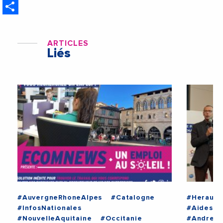
Share
ARTICLES
Liés
#AuvergneRhoneAlpes
#Catalogne
#Herault
#InfosNationales
#AidesAu
#NouvelleAquitaine
#Occitanie
#AndreDe