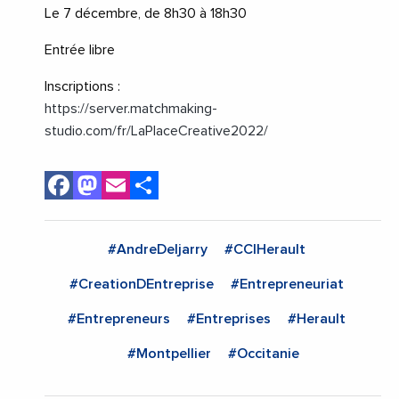
Le 7 décembre, de 8h30 à 18h30
Entrée libre
Inscriptions :
https://server.matchmaking-
studio.com/fr/LaPlaceCreative2022/
Facebook
Mastodon
Email
Share
#AndreDeljarry
#CCIHerault
#CreationDEntreprise
#Entrepreneuriat
#Entrepreneurs
#Entreprises
#Herault
#Montpellier
#Occitanie