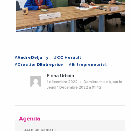
#AndreDeljarry
#CCIHerault
#CreationDEntreprise
#Entrepreneuriat
#Entrepreneurs
#Entreprises
#Herault
Fiona Urbain
#Montpellier
#Occitanie
1 décembre 2022
Dernière mise à jour le
Jeudi 1 Décembre 2022 à 01:42
Agenda
DATE DE DÉBUT :