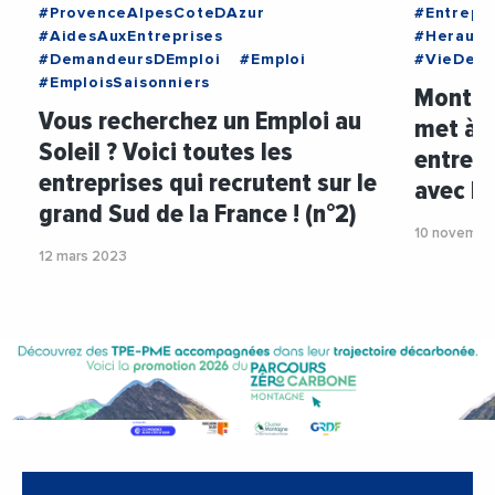
#ProvenceAlpesCoteDAzur
#Entrepr
#AidesAuxEntreprises
#Herault
#DemandeursDEmploi
#Emploi
#VieDesE
#EmploisSaisonniers
Montpel
Vous recherchez un Emploi au
met à l
Soleil ? Voici toutes les
entrep
entreprises qui recrutent sur le
avec le
grand Sud de la France ! (n°2)
10 novembr
12 mars 2023