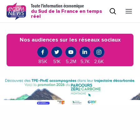
Toute l'information économique
du Sud de la France en temps
réel
Nos audiences sur les réseaux sociaux
85K
51K
5,2M
5,7K
2,6K