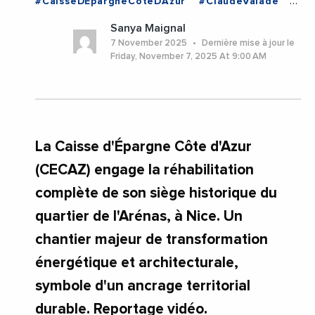
#CaisseDEpargneCoteDAzur
#ClaudeValade
#Environnement
#Immobilier
#Videos
Sanya Maignal
#VieDesEntreprises
#AlpesMaritimes
#Nice
7 November 2025
Dernière mise à jour le
#ProvenceAlpesCoteDAzur
Friday, November 7, 2025 At 9:00 AM
La Caisse d'Épargne Côte d'Azur
(CECAZ) engage la réhabilitation
complète de son siège historique du
quartier de l'Arénas, à Nice. Un
chantier majeur de transformation
énergétique et architecturale,
symbole d'un ancrage territorial
durable. Reportage vidéo.