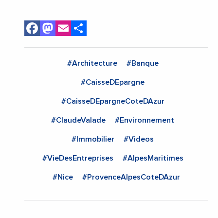
Facebook
Mastodon
Email
Share
#Architecture
#Banque
#CaisseDEpargne
#CaisseDEpargneCoteDAzur
#ClaudeValade
#Environnement
#Immobilier
#Videos
#VieDesEntreprises
#AlpesMaritimes
#Nice
#ProvenceAlpesCoteDAzur