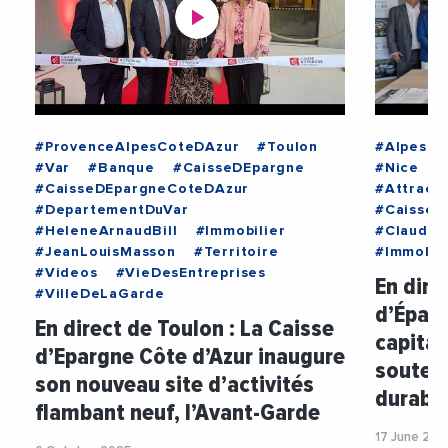
#ProvenceAlpesCoteDAzur
#Toulon
#AlpesMa
#Var
#Banque
#CaisseDEpargne
#Nice
#
#CaisseDEpargneCoteDAzur
#Attracti
#DepartementDuVar
#CaisseD
#HeleneArnaudBill
#Immobilier
#ClaudeV
#JeanLouisMasson
#Territoire
#Immobil
#Videos
#VieDesEntreprises
En dire
#VilleDeLaGarde
d’Éparg
En direct de Toulon : La Caisse
capital
d’Epargne Côte d’Azur inaugure
souteni
son nouveau site d’activités
durable
flambant neuf, l’Avant-Garde
17 June 202