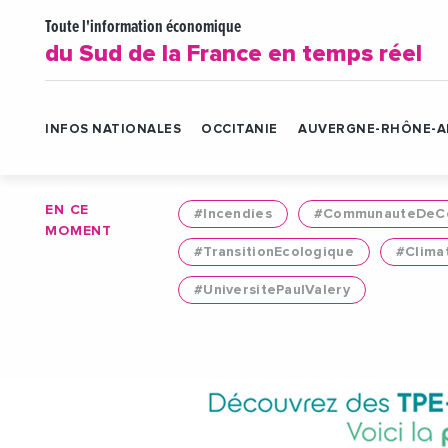
Toute l'information économique
du Sud de la France en temps réel
INFOS NATIONALES
OCCITANIE
AUVERGNE-RHÔNE-A
EN CE
#Incendies
#CommunauteDeCo
MOMENT
#TransitionEcologique
#Clima
#UniversitePaulValery