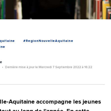
quitaine
#RegionNouvelleAquitaine
ine
e
2
Dernière mise à jour le Mercredi 7 Septembre 2022 à 16:22
lle-Aquitaine accompagne les jeunes