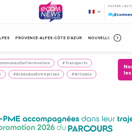
FILTRER L'ACT
My
Ecomne
LPES
PROVENCE-ALPES-CÔTE D'AZUR
NOUVELLE AQUITAIN
mmunesDuClermontais
#Transports
Nos
les
t
#AidesAuxEntreprises
#Artisans