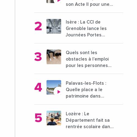
son Acte II pour une
nouvelle étape
ambitieuse pour
Isère : La CCI de
l'enseignement
Grenoble lance les
supérieur
Journées Portes
Ouvertes des
entreprises du 15 au
Quels sont les
21 octobre 2024
obstacles à l’emploi
pour les personnes
déficientes visuelles ?
Palavas-les-Flots :
Quelle place a le
patrimoine dans
l'attractivité de la ville
?
Lozère : Le
Département fait sa
rentrée scolaire dans
les collèges lozériens