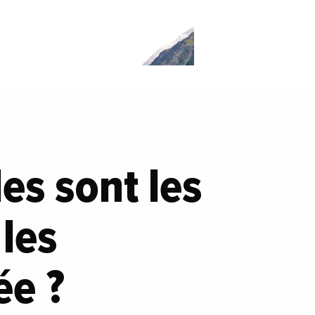
es sont les
les
ée ?