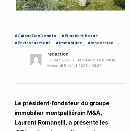
#CaisseDesDepots
#ElisabethBorne
#Environnement
#Immobilier
#Innovation
#Logement
#MAmpAmpAPromotion
#Mixite
redaction
#Herault
#Montpellier
#Occitanie
5 juillet 2023
Dernière mise à jour le
Mercredi 5 Juillet 2023 à 08:30
Le président-fondateur du groupe
immobilier montpelliérain M&A,
Laurent Romanelli, a présenté les