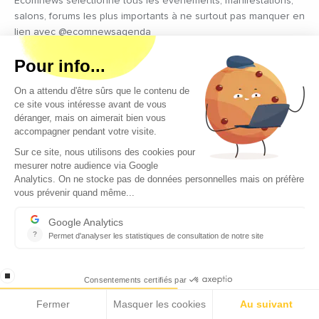
Ecomnews sélectionne tous les évènements, manifestations,
salons, forums les plus importants à ne surtout pas manquer en
lien avec @ecomnewsagenda
ENTREPRISES
Ecomnews veut démontrer la force que représente le tissu
des entreprises sur tous les bassins d’emploi du sud en
réalisant des focus sur les plus innovantes d’entre elles
VIDÉOS
Retrouvez tous les reportages et interviews de terrain réalisés
par nos journalistes professionnels sur les acteurs régionaux
les plus dynamiques
EMPLOI
C’est une priorité pour Ecomnews d’aider les personnes qui
recherchent un emploi ou une formation. Retrouvez aussi les
offres d’emploi des entreprises