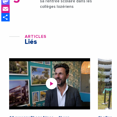
Mastodon
sa rentrée scolaire dans les
Email
collèges lozériens
Share
ARTICLES
Liés