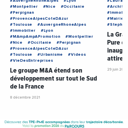
#AuvergneRhoneAlpes
#Lyon
#LaGran
#Montpellier
#Nice
#Occitanie
#Archite
#Perpignan
#Immobil
#ProvenceAlpesCoteDAzur
#MairieD
#Toulouse
#AuvergneRhoneAlpes
#Stephan
#Immobilier
#Lyon
La Gran
#MAmpAmpAPromotion
#Montpellier
Pure de
#Nice
#Occitanie
#Perpignan
inaugur
#ProvenceAlpesCoteDAzur
#Toulouse
#Urbanisme
#Videos
attirer
#VieDesEntreprises
Le groupe M&A étend son
29 juin 202
développement sur tout le Sud
de la France
8 décembre 2021