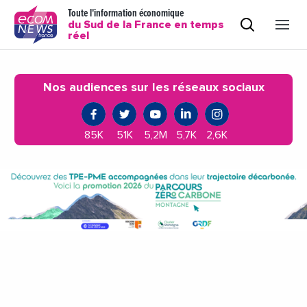
Toute l'information économique
du Sud de la France en temps
réel
Nos audiences sur les réseaux sociaux
85K
51K
5,2M
5,7K
2,6K