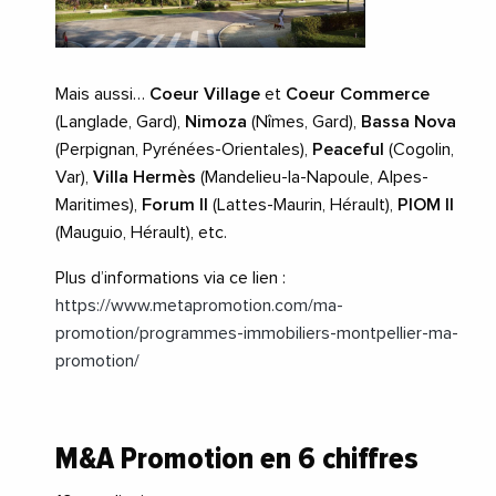
Mais aussi…
Coeur Village
et
Coeur Commerce
(Langlade, Gard),
Nimoza
(Nîmes, Gard),
Bassa Nova
(Perpignan, Pyrénées-Orientales),
Peaceful
(Cogolin,
Var),
Villa Hermès
(Mandelieu-la-Napoule, Alpes-
Maritimes),
Forum II
(Lattes-Maurin, Hérault),
PIOM II
(Mauguio, Hérault), etc.
Plus d’informations via ce lien :
https://www.metapromotion.com/ma-
promotion/programmes-immobiliers-montpellier-ma-
promotion/
M&A Promotion en 6 chiffres