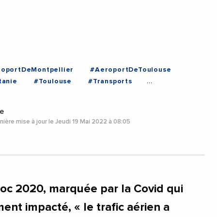
oportDeMontpellier
#AeroportDeToulouse
tanie
#Toulouse
#Transports
ouse
e
ière mise à jour le Jeudi 19 Mai 2022 à 08:05
oc 2020, marquée par la Covid qui
ment impacté, « le trafic aérien a