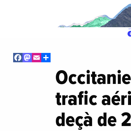
Facebook
Mastodon
Email
Share
Occitanie
trafic aé
deçà de 