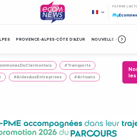
FILTRER L'ACT
My
Ecomne
LPES
PROVENCE-ALPES-CÔTE D'AZUR
NOUVELLE AQUITAIN
mmunesDuClermontais
#Transports
Nos
les
t
#AidesAuxEntreprises
#Artisans