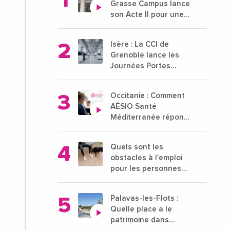
Grasse Campus lance
son Acte II pour une
nouvelle étape
ambitieuse pour
Isère : La CCI de
l'enseignement
Grenoble lance les
supérieur
Journées Portes
Ouvertes des
entreprises du 15 au
Occitanie : Comment
21 octobre 2024
AÉSIO Santé
Méditerranée répond
à la problématique
des déserts médicaux
Quels sont les
?
obstacles à l’emploi
pour les personnes
déficientes visuelles ?
Palavas-les-Flots :
Quelle place a le
patrimoine dans