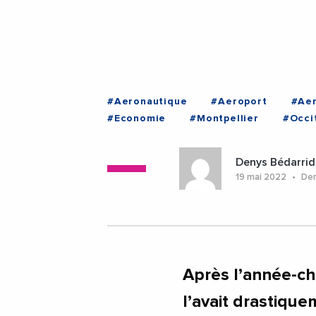
#Aeronautique
#Aeroport
#Aer
#Economie
#Montpellier
#Occi
#Montpellier
#Occitanie
#Toul
Denys Bédarrid
19 mai 2022
Dern
Après l’année-ch
l’avait drastique