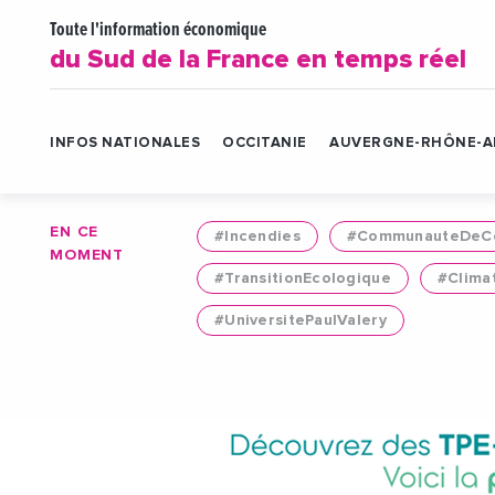
Toute l'information économique
du Sud de la France en temps réel
INFOS NATIONALES
OCCITANIE
AUVERGNE-RHÔNE-A
EN CE
#Incendies
#CommunauteDeCo
MOMENT
#TransitionEcologique
#Clima
#UniversitePaulValery