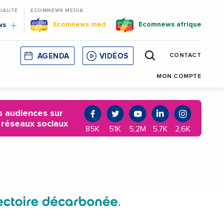
UALITÉ
ECOMNEWS MEDIA
Ecomnews med
Ecomnews afrique
ws
AGENDA
VIDÉOS
CONTACT
E
CORSE
MONACO
CATALOGNE
MON COMPTE
 audiences sur
 réseaux sociaux
85K
51K
5,2M
5,7K
2,6K