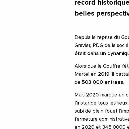
record historiqu
belles perspecti
Depuis la reprise du Go
Gravier, PDG de la socié
était dans un dynamiq
Alors que le Gouffre fê
Martel en
2019
, il bat
de
503 000 entrées
.
Mais 2020 marque un cou
l’instar de tous les lieu
subi de plein fouet l’imp
fermeture administrative
en 2020 et 345 0000 e