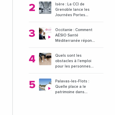
ambitieuse pour
Isère : La CCI de
l'enseignement
Grenoble lance les
supérieur
Journées Portes
Ouvertes des
entreprises du 15 au
Occitanie : Comment
21 octobre 2024
AÉSIO Santé
Méditerranée répond
à la problématique
des déserts médicaux
Quels sont les
?
obstacles à l’emploi
pour les personnes
déficientes visuelles ?
Palavas-les-Flots :
Quelle place a le
patrimoine dans
l'attractivité de la ville
?