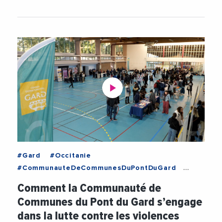
#Gard
#Occitanie
#CommunauteDeCommunesDuPontDuGard
#EgaliteHommeFemme
#Femmes
Comment la Communauté de
#PontDuGard
#Videos
Communes du Pont du Gard s’engage
#ViolencesFaitesAuxFemmes
dans la lutte contre les violences