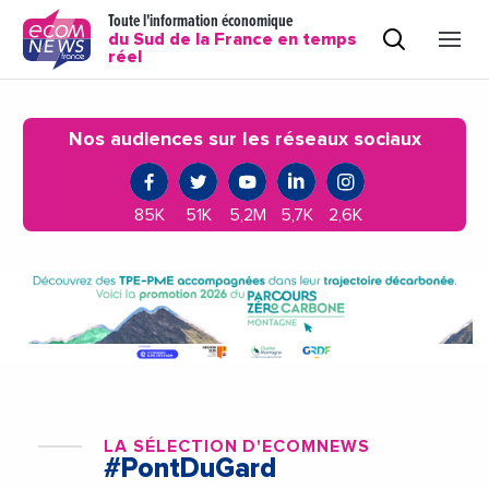
Toute l'information économique
du Sud de la France en temps
réel
Nos audiences sur les réseaux sociaux
85K
51K
5,2M
5,7K
2,6K
LA SÉLECTION D'ECOMNEWS
#PontDuGard