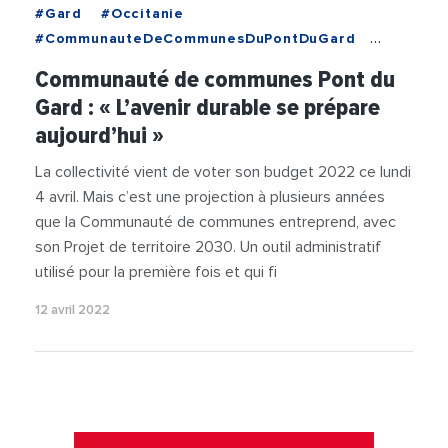
#Gard
#Occitanie
#CommunauteDeCommunesDuPontDuGard
#Economie
#EmploiFormation
#Mobilite
Communauté de communes Pont du
#Patrimoine
#Politique
#PontDuGard
Gard : « L’avenir durable se prépare
#Territoire
#Tourisme
#Videos
aujourd’hui »
La collectivité vient de voter son budget 2022 ce lundi
4 avril. Mais c’est une projection à plusieurs années
que la Communauté de communes entreprend, avec
son Projet de territoire 2030. Un outil administratif
utilisé pour la première fois et qui fi
12 avril 2022