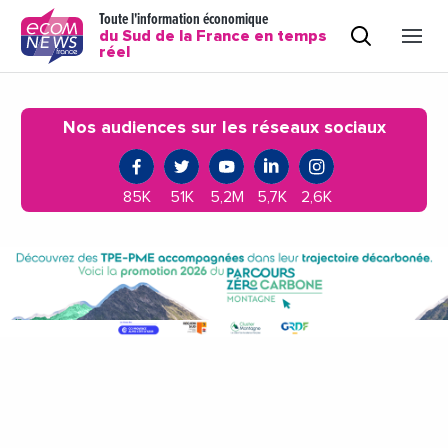
Toute l'information économique
du Sud de la France en temps
réel
Nos audiences sur les réseaux sociaux
85K
51K
5,2M
5,7K
2,6K