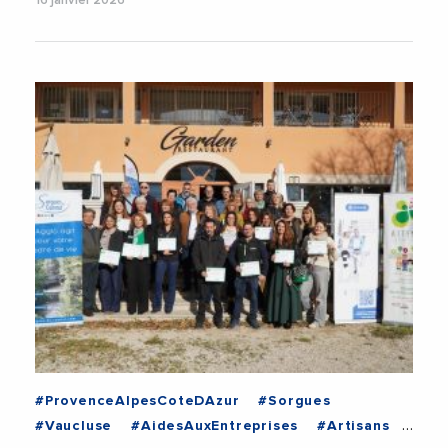
16 janvier 2026
#ProvenceAlpesCoteDAzur
#Sorgues
#Vaucluse
#AidesAuxEntreprises
#Artisans