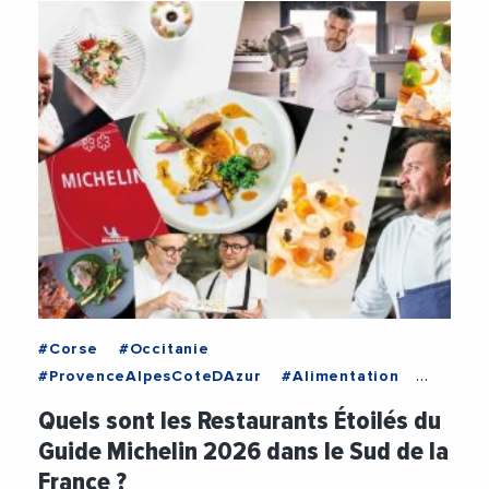
#Corse
#Occitanie
#ProvenceAlpesCoteDAzur
#Alimentation
#Artisanat
#Artisans
#Gastronomie
Quels sont les Restaurants Étoilés du
#GuideMichelin
#Luxe
#Restaurant
Guide Michelin 2026 dans le Sud de la
#Restauration
France ?