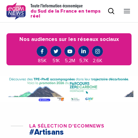
Toute l'information économique
du Sud de la France en temps
réel
Nos audiences sur les réseaux sociaux
85K
51K
5,2M
5,7K
2,6K
LA SÉLECTION D'ECOMNEWS
#Artisans