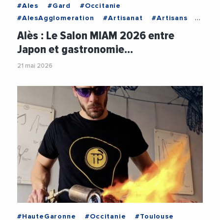
#Ales
#Gard
#Occitanie
#AlesAgglomeration
#Artisanat
#Artisans
#CCI
#CCIGARD
#Chef
#ChristopheRivenq
Alès : Le Salon MIAM 2026 entre
#Gastronomie
#PurpleCampus
#SavoirFaire
Japon et gastronomie…
21 mai 2026
#HauteGaronne
#Occitanie
#Toulouse