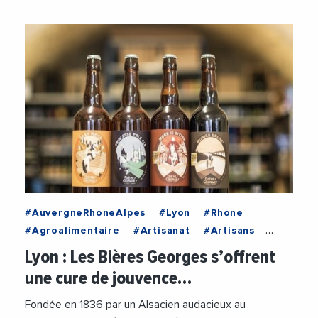
#AuvergneRhoneAlpes
#Lyon
#Rhone
#Agroalimentaire
#Artisanat
#Artisans
#Commerces
#Industrie
#VieDesEntreprises
Lyon : Les Bières Georges s’offrent
une cure de jouvence…
Fondée en 1836 par un Alsacien audacieux au