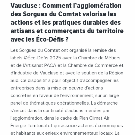
#ChristianGros
#Commercants
Vaucluse : Comment l’agglomération
#JacquelineBouyac
des Sorgues du Comtat valorise les
#RegionSudProvenceAlpesCoteDAzur
actions et les pratiques durables des
#SorguesDuComtat
#TransitionEnergetique
artisans et commerçants du territoire
avec les Éco-Défis ?
Les Sorgues du Comtat ont organisé la remise des
labels ©Éco-Défis 2025 avec la Chambre de Métiers
et de l’Artisanat PACA et la Chambre de Commerce et
d’Industrie de Vaucluse et avec le soutien de la Région
Sud. Ce dispositif a pour objectif d’accompagner les
entreprises dans la mise en oeuvre d’actions
concrètes en faveur de l’environnement, sur un large
panel de thématiques opérationnelles. La démarche
s’inscrit dans la continuité d’actions menées par
l’agglomération, dans le cadre du Plan Climat Air
Énergie Territorial et qui associe acteurs économiques
et habitants aux enjeux environnementaux locaux. La