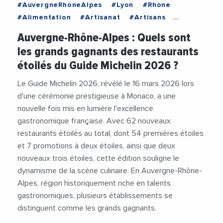
#AuvergneRhoneAlpes
#Lyon
#Rhone
#Alimentation
#Artisanat
#Artisans
#Gastronomie
#GuideMichelin
#Restaurant
Auvergne-Rhône-Alpes : Quels sont
#Restauration
#SavoirFaire
les grands gagnants des restaurants
étoilés du Guide Michelin 2026 ?
Le Guide Michelin 2026, révélé le 16 mars 2026 lors
d'une cérémonie prestigieuse à Monaco, a une
nouvelle fois mis en lumière l'excellence
gastronomique française. Avec 62 nouveaux
restaurants étoilés au total, dont 54 premières étoiles
et 7 promotions à deux étoiles, ainsi que deux
nouveaux trois étoiles, cette édition souligne le
dynamisme de la scène culinaire. En Auvergne-Rhône-
Alpes, région historiquement riche en talents
gastronomiques, plusieurs établissements se
distinguent comme les grands gagnants.