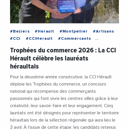
#Beziers
#Herault
#Montpellier
#Artisans
#CCI
#CCIHerault
#Commercants
#Commerces
#Entrepreneuriat
Trophées du commerce 2026 : La CCI
#Entrepreneurs
#Entreprises
#Restaurant
Hérault célèbre les lauréats
#TropheesDuCommerce
héraultais
Pour la deuxième année consécutive, la CCI Hérault
déploie les Trophées du commerce, un concours
national qui récompense des commerçants
passionnés qui font vivre les centres villes grâce à leur
créativité, leur savoir-faire et leur engagement. Cinq
lauréats ont été désignés pour représenter le territoire
héraultais lors de la sélection régionale qui aura lieu le
3 avril. À l’issue de cette étape, les candidats retenus