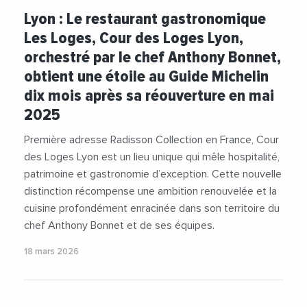
#Gastronomie
#GuideMichelin
#Restaurant
Lyon : Le restaurant gastronomique
#Restauration
#Terroir
#VieDesEntreprises
Les Loges, Cour des Loges Lyon,
orchestré par le chef Anthony Bonnet,
obtient une étoile au Guide Michelin
dix mois après sa réouverture en mai
2025
Première adresse Radisson Collection en France, Cour
des Loges Lyon est un lieu unique qui mêle hospitalité,
patrimoine et gastronomie d’exception. Cette nouvelle
distinction récompense une ambition renouvelée et la
cuisine profondément enracinée dans son territoire du
chef Anthony Bonnet et de ses équipes.
18 mars 2026