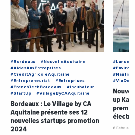
#Bordeaux
#NouvelleAquitaine
#Landes
#AidesAuxEntreprises
#Environ
#CreditAgricoleAquitaine
#Nautism
#Entrepreneuriat
#Entreprises
#VieDesE
#FrenchTechBordeaux
#Incubateur
Nouvell
#StartUp
#VillageByCAAquitaine
up Kahe
Bordeaux : Le Village by CA
premie
Aquitaine présente ses 12
électri
nouvelles startups promotion
2024
6 February 