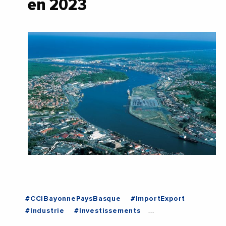
en 2023
#CCIBayonnePaysBasque
#ImportExport
#Industrie
#Investissements
#PortDeBayonne
#RegionNouvelleAquitaine