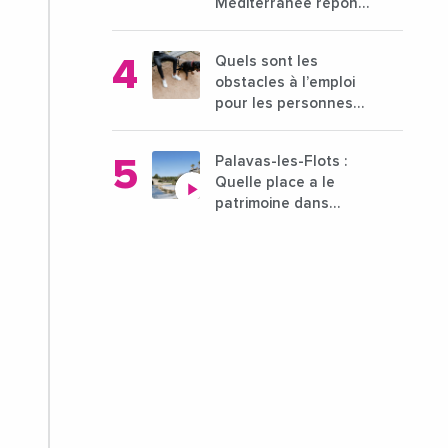
Méditerranée répond
à la problématique
des déserts médicaux
Quels sont les
?
obstacles à l’emploi
pour les personnes
déficientes visuelles ?
Palavas-les-Flots :
Quelle place a le
patrimoine dans
l'attractivité de la ville
?