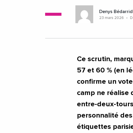
#ProvenceAlpesCoteDAzur
Denys Bédarrid
23 mars 2026
De
Ce scrutin, marq
57 et 60 % (en l
confirme un vote
camp ne réalise 
entre-deux-tours,
personnalité des
étiquettes paris