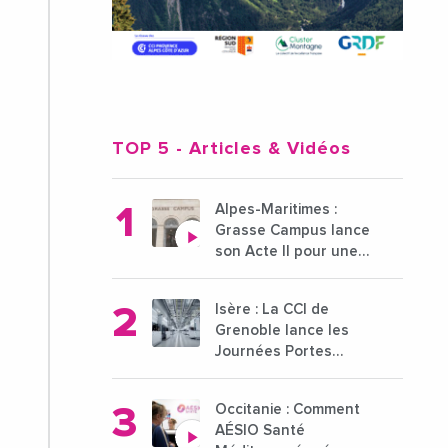
TOP 5
- Articles & Vidéos
Alpes-Maritimes :
Grasse Campus lance
son Acte II pour une
nouvelle étape
ambitieuse pour
Isère : La CCI de
l'enseignement
Grenoble lance les
supérieur
Journées Portes
Ouvertes des
entreprises du 15 au
Occitanie : Comment
21 octobre 2024
AÉSIO Santé