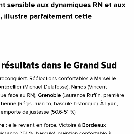
nt sensible aux dynamiques RN et aux
, illustre parfaitement cette
résultats dans le Grand Sud
t reconquiert. Réélections confortables à
Marseille
ntpellier
(Michaël Delafosse),
Nîmes
(Vincent
que face au RN),
Grenoble
(Laurence Ruffin, première
Étienne
(Régis Juanico, bascule historique). À
Lyon
,
’emporte de justesse (50,6-51 %).
re
: elle revient en force. Victoire à
Bordeaux
ssance ~51 %, bascule), maintien confortable à