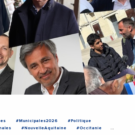
les
#Municipales2026
#Politique
nales
#NouvelleAquitaine
#Occitanie