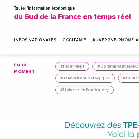
Toute l'information économique
du Sud de la France en temps réel
INFOS NATIONALES
OCCITANIE
AUVERGNE-RHÔNE-A
EN CE
#Incendies
#CommunauteDeCo
MOMENT
#TransitionEcologique
#Clima
#UniversitePaulValery