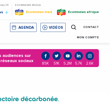
UALITÉ
ECOMNEWS MEDIA
Ecomnews med
Ecomnews afrique
ws
AGENDA
VIDÉOS
CONTACT
E
CORSE
MONACO
CATALOGNE
MON COMPTE
 audiences sur
 réseaux sociaux
85K
51K
5,2M
5,7K
2,6K