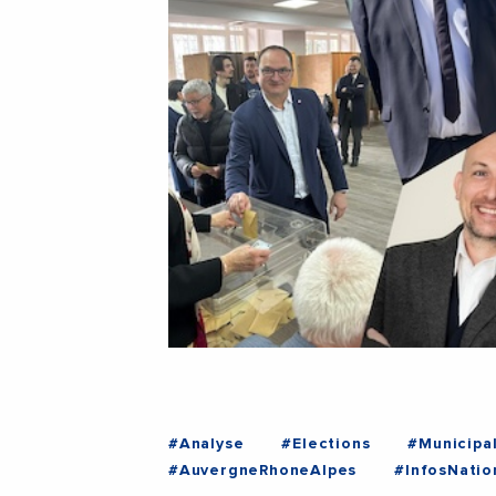
#Analyse
#Elections
#Municipa
#AuvergneRhoneAlpes
#InfosNatio