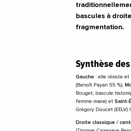
traditionnelleme
bascules à droite
fragmentation.
Synthèse des 
Gauche
: elle résiste e
(Benoît Payan 55 %),
Mo
Bouget, bascule histori
femme maire) et
Saint-
Grégory Doucet (EELV) l
Droite classique / cent
(Thomas Cazenave Renai