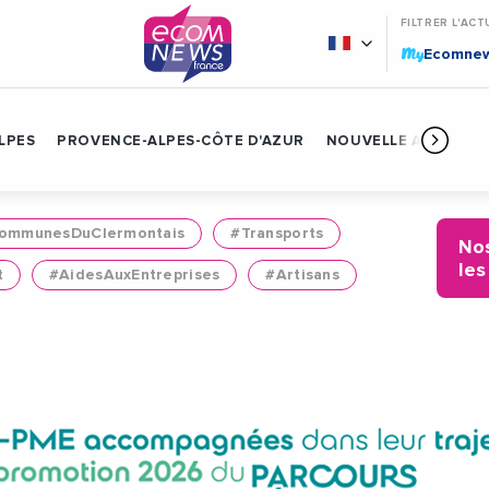
FILTRER L'ACT
My
Ecomne
LPES
PROVENCE-ALPES-CÔTE D'AZUR
NOUVELLE AQUITAIN
mmunesDuClermontais
#Transports
Nos
les
t
#AidesAuxEntreprises
#Artisans