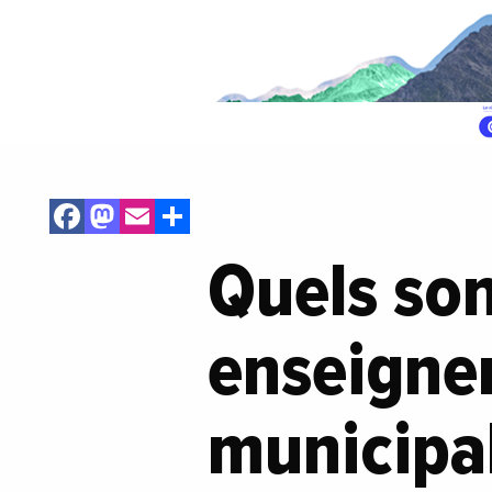
Facebook
Mastodon
Email
Share
Quels son
enseigne
municipal