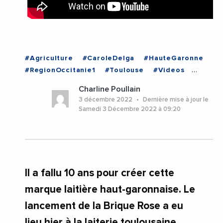
#Agriculture
#CaroleDelga
#HauteGaronne
#RegionOccitanie1
#Toulouse
#Videos
#Occitanie
Charline Poullain
3 décembre 2022
Dernière mise à jour le
Samedi 3 Décembre 2022 à 09:20
Il a fallu 10 ans pour créer cette
marque laitière haut-garonnaise. Le
lancement de la Brique Rose a eu
lieu hier à la laiterie toulousaine