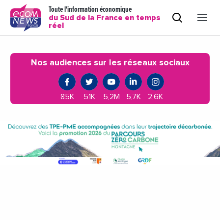
Toute l'information économique
du Sud de la France en temps
réel
Nos audiences sur les réseaux sociaux
85K
51K
5,2M
5,7K
2,6K