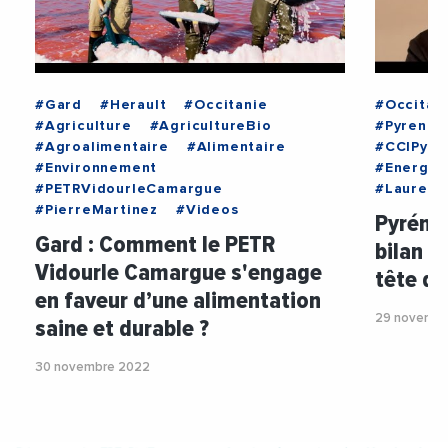
#Gard
#Herault
#Occitanie
#Occitan
#Agriculture
#AgricultureBio
#Pyrenee
#Agroalimentaire
#Alimentaire
#CCIPyre
#Environnement
#Energie
#PETRVidourleCamargue
#Laurent
#PierreMartinez
#Videos
Pyrénée
Gard : Comment le PETR
bilan p
Vidourle Camargue s'engage
tête de
en faveur d’une alimentation
29 novembr
saine et durable ?
30 novembre 2022