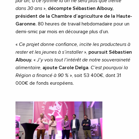
par an, à ce rythme là on ne sera plus que trente
dans 30 ans
»,
décompte Sébastien Albouy,
président de la Chambre d’agriculture de la Haute-
Garonne.
80 heures de travail hebdomadaire pour un
demi-smic par mois en décourage plus d’un.
«
Ce projet donne confiance, incite les producteurs à
rester et les jeunes à s’installer
»,
poursuit Sébastien
Albouy.
«
J’y vois tout l’intérêt de notre souveraineté
alimentaire
,
ajoute Carole Delga
.
C’est pourquoi la
Région a financé à 90 %
», soit 53 400€, dont 31
000€ de fonds européens.