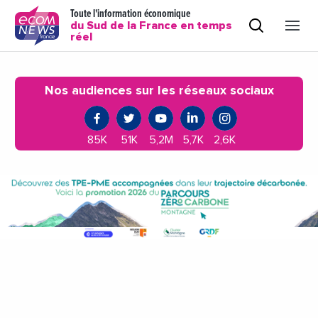
Toute l'information économique
du Sud de la France en temps
réel
Nos audiences sur les réseaux sociaux
85K
51K
5,2M
5,7K
2,6K