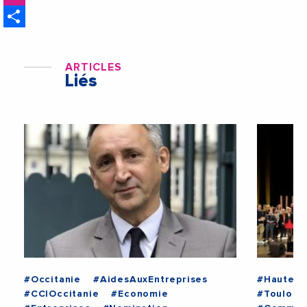
Share
ARTICLES
Liés
#Occitanie
#AidesAuxEntreprises
#HauteG
#CCIOccitanie
#Economie
#Toulous