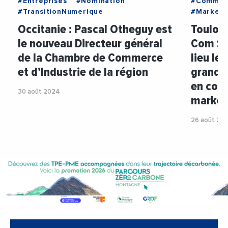
#Entreprises
#Nomination
#Communi
#TransitionNumerique
#Marketi
Occitanie : Pascal Otheguy est
Toulous
le nouveau Directeur général
Com Su
de la Chambre de Commerce
lieu le
et d’Industrie de la région
grand 
en com
30 août 2024
market
26 août 20