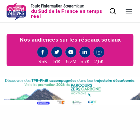
Toute l'information économique
du Sud de la France en temps
réel
Nos audiences sur les réseaux sociaux
85K
51K
5,2M
5,7K
2,6K