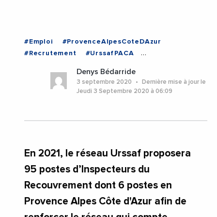
#Emploi
#ProvenceAlpesCoteDAzur
#Recrutement
#UrssafPACA
#ProvenceAlpesCoteDAzur
Denys Bédarride
3 septembre 2020
Dernière mise à jour le
Jeudi 3 Septembre 2020 à 06:09
En 2021, le réseau Urssaf proposera
95 postes d’Inspecteurs du
Recouvrement dont 6 postes en
Provence Alpes Côte d'Azur afin de