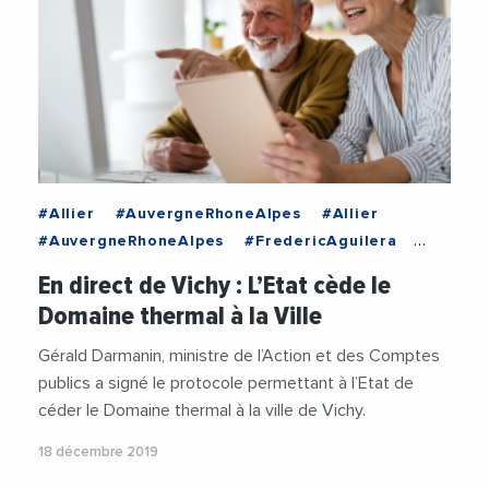
#Allier
#AuvergneRhoneAlpes
#Allier
#AuvergneRhoneAlpes
#FredericAguilera
#GeraldDarmanin
#Thermalisme
En direct de Vichy : L’Etat cède le
#VieDesEntreprises
Domaine thermal à la Ville
Gérald Darmanin, ministre de l’Action et des Comptes
publics a signé le protocole permettant à l’Etat de
céder le Domaine thermal à la ville de Vichy.
18 décembre 2019