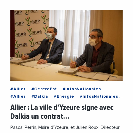
#Allier
#CentreEst
#InfosNationales
#Allier
#Dalkia
#Energie
#InfosNationales
#RegionCentreEst
#VieDesEntreprises
Allier : La ville d’Yzeure signe avec
Dalkia un contrat…
Pascal Perrin, Maire d’Yzeure, et Julien Roux, Directeur