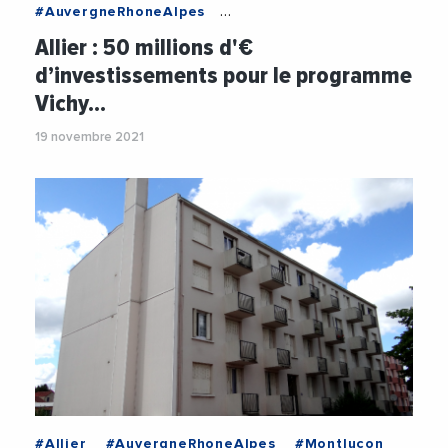
#AuvergneRhoneAlpes
#DeveloppementEconomique
#Economie
Allier : 50 millions d'€
#Tourisme
d’investissements pour le programme
Vichy…
19 novembre 2021
#Allier
#AuvergneRhoneAlpes
#Montlucon