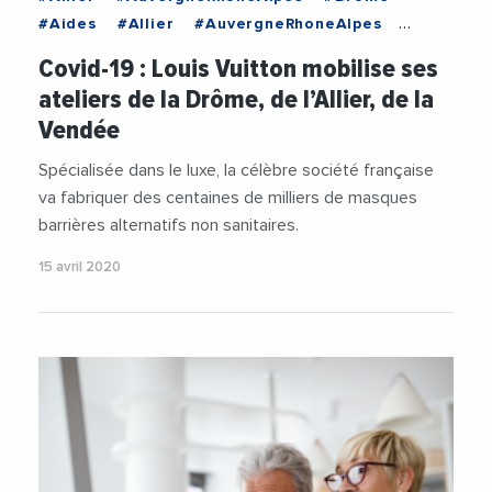
#Aides
#Allier
#AuvergneRhoneAlpes
#Coronavirus
#LouisVuitton
Covid-19 : Louis Vuitton mobilise ses
#VieDesEntreprises
ateliers de la Drôme, de l’Allier, de la
Vendée
Spécialisée dans le luxe, la célèbre société française
va fabriquer des centaines de milliers de masques
barrières alternatifs non sanitaires.
15 avril 2020