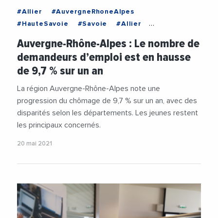
#Allier
#AuvergneRhoneAlpes
#HauteSavoie
#Savoie
#Allier
#AnalyseEconomique
#AuvergneRhoneAlpes
Auvergne-Rhône-Alpes : Le nombre de
#Chomage
#DemandeursDEmploi
demandeurs d’emploi est en hausse
#Economie
#Emploi
#FranceTravail
de 9,7 % sur un an
#HauteSavoie
#PuyDeDome
#Rhone
#Savoie
La région Auvergne-Rhône-Alpes note une
progression du chômage de 9,7 % sur un an, avec des
disparités selon les départements. Les jeunes restent
les principaux concernés.
20 mai 2021