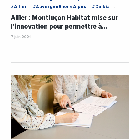
#Allier
#AuvergneRhoneAlpes
#Dalkia
#Energie
#EnergiesRenouvelables
Allier : Montluçon Habitat mise sur
#Environnement
#Montlucon
l’innovation pour permettre à…
7 juin 2021