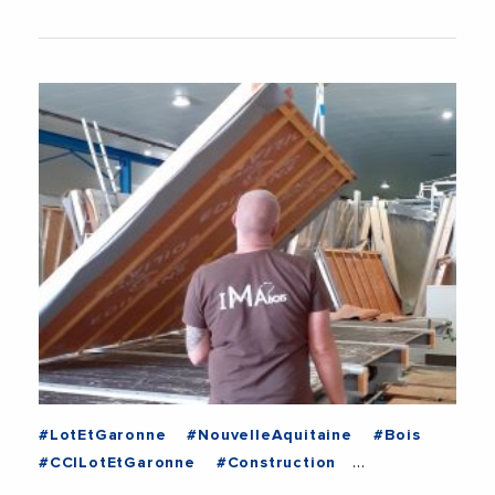
#LotEtGaronne
#NouvelleAquitaine
#Bois
#CCILotEtGaronne
#Construction
#Economie
#VieDesEntreprises