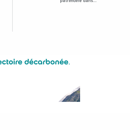
patrimoine dans
l'attractivité de la
ville ?