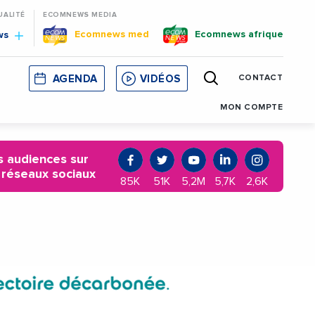
UALITÉ
ECOMNEWS MEDIA
Ecomnews med
Ecomnews afrique
ws
AGENDA
VIDÉOS
CONTACT
E
CORSE
MONACO
CATALOGNE
MON COMPTE
 audiences sur
 réseaux sociaux
85K
51K
5,2M
5,7K
2,6K