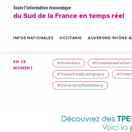
Toute l'information économique
du Sud de la France en temps réel
INFOS NATIONALES
OCCITANIE
AUVERGNE-RHÔNE-A
EN CE
#Incendies
#CommunauteDeCo
MOMENT
#TransitionEcologique
#Clima
#UniversitePaulValery