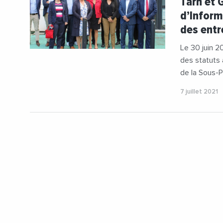
Tarn et 
#Occitanie
d’Inform
des entr
Le 30 juin 20
des statuts 
de la Sous-P
7 juillet 2021