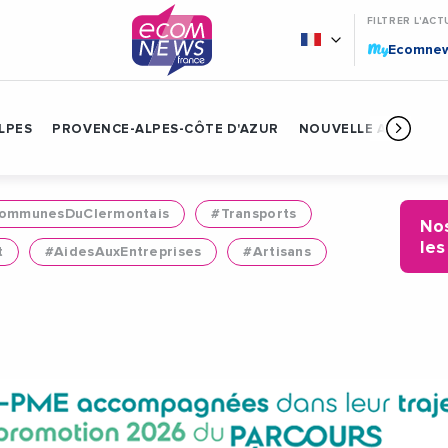
FILTRER L'ACT
My
Ecomne
LPES
PROVENCE-ALPES-CÔTE D'AZUR
NOUVELLE AQUITAIN
mmunesDuClermontais
#Transports
Nos
les
t
#AidesAuxEntreprises
#Artisans