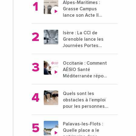
Alpes-Maritimes :
Grasse Campus
lance son Acte II
pour une nouvelle
étape ambitieuse
Isère : La CCI de
pour l'enseignement
Grenoble lance les
supérieur
Journées Portes
Ouvertes des
entreprises du 15 au
Occitanie : Comment
21 octobre 2024
AÉSIO Santé
Méditerranée répond
à la problématique
des déserts
Quels sont les
médicaux ?
obstacles à l’emploi
pour les personnes
déficientes visuelles
?
Palavas-les-Flots :
Quelle place a le