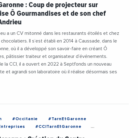
euriat
#Entreprises
#VieDesEntreprises
Garonne : Coup de projecteur sur
rise Ô Gourmandises et de son chef
 Andrieu
ieu a un CV mitonné dans les restaurants étoilés et chez
 chocolatiers. Il s’est établi en 2014 à Caussade, dans le
nne, où il a développé son savoir-faire en créant Ô
, pâtissier traiteur et organisateur d’événements.
de la CCI, il a ouvert en 2022 à Septfonds un nouveau
te et agrandi son laboratoire où il réalise désormais ses
n
#Occitanie
#TarnEtGaronne
ntreprises
#CCITarnEtGaronne
s
#Entreprises
#Montauban