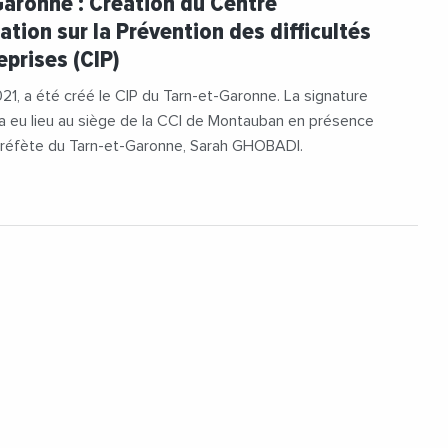
Garonne : Création du Centre
#TarnEtGaronne
ation sur la Prévention des difficultés
eprises (CIP)
21, a été créé le CIP du Tarn-et-Garonne. La signature
a eu lieu au siège de la CCI de Montauban en présence
réfète du Tarn-et-Garonne, Sarah GHOBADI.