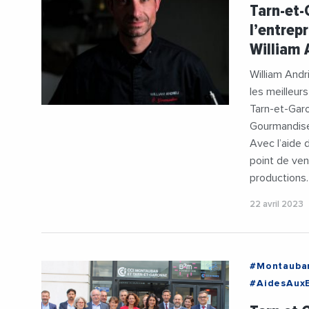
#Entrepren
Tarn-et-
l’entrep
William
William Andr
les meilleurs
Tarn-et-Garo
Gourmandises
Avec l’aide 
point de ven
productions.
22 avril 2023
#Montauba
#AidesAuxE
#Decideur