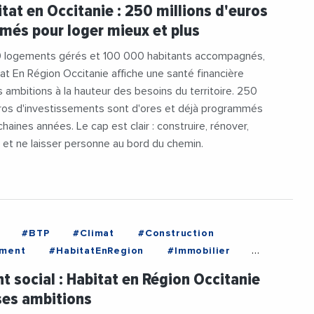
Region
#Logement
#LogementSocial
tat en Occitanie : 250 millions d'euros
rTous
és pour loger mieux et plus
 logements gérés et 100 000 habitants accompagnés,
at En Région Occitanie affiche une santé financière
s ambitions à la hauteur des besoins du territoire. 250
uros d'investissements sont d'ores et déjà programmés
haines années. Le cap est clair : construire, rénover,
— et ne laisser personne au bord du chemin.
#BTP
#Climat
#Construction
ement
#HabitatEnRegion
#Immobilier
t
#LogementSocial
#UnToitPourTous
 social : Habitat en Région Occitanie
ses ambitions