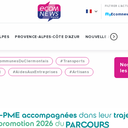
FILTRER L'ACT
My
Ecomne
LPES
PROVENCE-ALPES-CÔTE D'AZUR
NOUVELLE AQUITAIN
mmunesDuClermontais
#Transports
Nos
les
t
#AidesAuxEntreprises
#Artisans