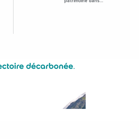
patrimoine dans
l'attractivité de la
ville ?