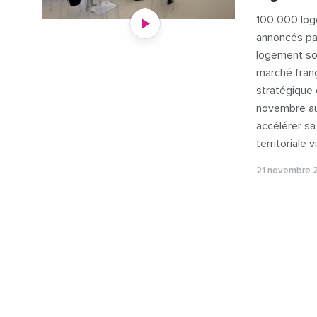
#Transitio
100 000 log
annoncés par
logement soc
marché frança
stratégique 
novembre au
accélérer sa
territoriale 
21 novembre 