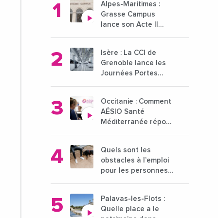
Alpes-Maritimes :
Grasse Campus
lance son Acte II
pour une nouvelle
étape ambitieuse
Isère : La CCI de
pour l'enseignement
Grenoble lance les
supérieur
Journées Portes
Ouvertes des
entreprises du 15 au
Occitanie : Comment
21 octobre 2024
AÉSIO Santé
Méditerranée répond
à la problématique
des déserts
Quels sont les
médicaux ?
obstacles à l’emploi
pour les personnes
déficientes visuelles
?
Palavas-les-Flots :
Quelle place a le