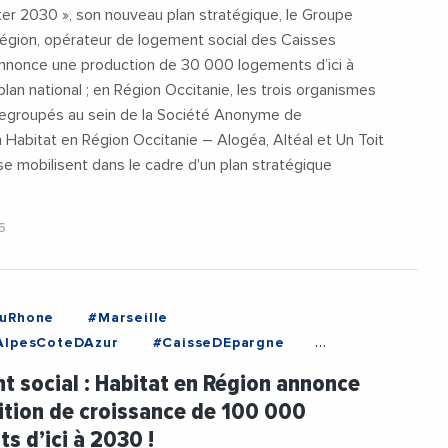
er 2030 », son nouveau plan stratégique, le Groupe
Région, opérateur de logement social des Caisses
annonce une production de 30 000 logements d’ici à
plan national ; en Région Occitanie, les trois organismes
regroupés au sein de la Société Anonyme de
 Habitat en Région Occitanie – Alogéa, Altéal et Un Toit
se mobilisent dans le cadre d'un plan stratégique
25
uRhone
#Marseille
AlpesCoteDAzur
#CaisseDEpargne
argneCEPAC
#ChristineFabresse
 social : Habitat en Région annonce
ieu
#HabitatEnRegion
tion de croissance de 100 000
eGarabedian
#Logement
s d’ici à 2030 !
Social
#Seniors