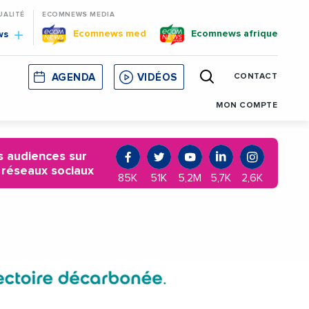
UALITÉ
ECOMNEWS MEDIA
Ecomnews med
Ecomnews afrique
ws
AGENDA
VIDÉOS
CONTACT
E
CORSE
MONACO
CATALOGNE
MON COMPTE
 audiences sur
 réseaux sociaux
85K
51K
5,2M
5,7K
2,6K