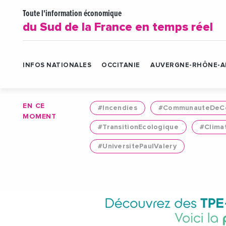
Toute l'information économique
du Sud de la France en temps réel
INFOS NATIONALES
OCCITANIE
AUVERGNE-RHÔNE-A
EN CE
#Incendies
#CommunauteDeCo
MOMENT
#TransitionEcologique
#Clima
#UniversitePaulValery