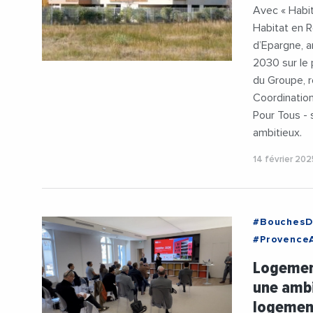
Avec « Habit
Habitat en 
d’Epargne, 
2030 sur le 
du Groupe, 
Coordination
Pour Tous - 
ambitieux.
14 février 20
#BouchesD
#Provence
#CaisseEp
Logement
#FrancoisR
une ambi
#JeanMari
logement
#Logement