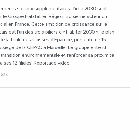
nEnergetique
#UnToitPourTous
#Videos
ements sociaux supplémentaires d’ici à 2030 sont
 le Groupe Habitat en Région, troisième acteur du
ial en France. Cette ambition de croissance sur le
is est l’un des trois piliers d’« Habiter 2030 », le plan
de la filiale des Caisses d’Epargne, présenté ce 15
 siège de la CEPAC à Marseille. Le groupe entend
 transition environnementale et renforcer sa proximité
via ses 12 filiales. Reportage vidéo.
2024