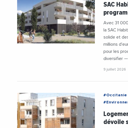
#HabitatEn
SAC Habi
#UnToitPou
programm
Avec 31 000
la SAC Habit
solide et de
millions d'e
pour les proc
diversifier 
9 juillet 2026
#Occitanie
#Environn
#Logemen
Logement
dévoile 