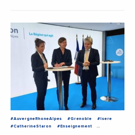
#AuvergneRhoneAlpes
#Grenoble
#Isere
#CatherineStaron
#Enseignement
#EnseignementSuperieur