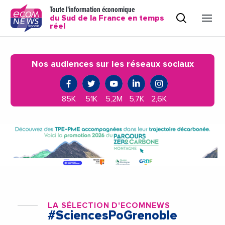
Toute l'information économique
du Sud de la France en temps
réel
Nos audiences sur les réseaux sociaux
85K
51K
5,2M
5,7K
2,6K
LA SÉLECTION D'ECOMNEWS
#SciencesPoGrenoble