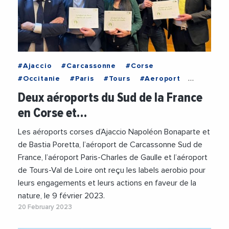
#Ajaccio
#Carcassonne
#Corse
#Occitanie
#Paris
#Tours
#Aeroport
#AeroportCarcassonneSudDeFrance
Deux aéroports du Sud de la France
#TransitionEnergetique
#Transports
en Corse et…
Les aéroports corses d’Ajaccio Napoléon Bonaparte et
de Bastia Poretta, l’aéroport de Carcassonne Sud de
France, l’aéroport Paris-Charles de Gaulle et l’aéroport
de Tours-Val de Loire ont reçu les labels aerobio pour
leurs engagements et leurs actions en faveur de la
nature, le 9 février 2023.
20 February 2023