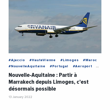
#Ajaccio
#HauteVienne
#Limoges
#Maroc
#NouvelleAquitaine
#Portugal
#Aeroport
#Ajaccio
#EcomnewsMed
#Entreprises
Nouvelle-Aquitaine : Partir à
#HauteVienne
#Limoges
#Maroc
Marrakech depuis Limoges, c’est
#NouvelleAquitaine
#Portugal
#Ryanair
désormais possible
#Tourisme
#Transports
#Volotea
13 January 2022