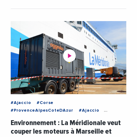
#Ajaccio
#Corse
#ProvenceAlpesCoteDAzur
#Ajaccio
#Corse
#EnergiesRenouvelables
Environnement : La Méridionale veut
#Environnement
#ProvenceAlpesCoteDAzur
couper les moteurs à Marseille et
#Videos
#VieDesEntreprises