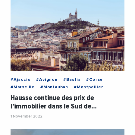
#Ajaccio
#Avignon
#Bastia
#Corse
#Marseille
#Montauban
#Montpellier
#Nice
#Nimes
#Occitanie
#Perpignan
Hausse continue des prix de
#ProvenceAlpesCoteDAzur
#Toulon
l’immobilier dans le Sud de…
#Toulouse
#AnalyseEconomique
#Economie
1 November 2022
#Immobilier