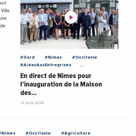
dent
Ville
 une
 de
#Gard
#Nimes
#Occitanie
#AidesAuxEntreprises
#AndreDeljarry
#Attractivite
En direct de Nîmes pour
#CCI
#CCIGARD
#CCIOccitanie
l'inauguration de la Maison
#DepartementDuGard
des…
#Entrepreneuriat
#EricGiraudier
#JeanFrancoisRezeau
12 June 2026
#JeromeBonet
#PrefectureDuGard
#Urbanisme
#Videos
#VincentBouget
#Nimes
#Occitanie
#Agriculture