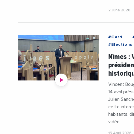
2 June 2026
#Gard
#Elections
#Logemen
Nîmes : 
#Precarite
présiden
#VincentB
historiq
Vincent Boug
14 avril pré
Julien Sanche
cette inter
habitants, d
vidéo.
15 April 2026