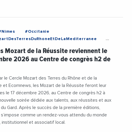
#Nimes
#Occitanie
zartDesTerresDuRhoneEtDeLaMediterranee
s
#Economie
#Entreprises
es Mozart de la Réussite reviennent le
tiel
#JeanMarieChabaud
mbre 2026 au Centre de congrès h2 de
LaReussite
#MozartDeLaReussiteDuGard2026
r le Cercle Mozart des Terres du Rhône et de la
 et Ecomnews, les Mozart de la Réussite feront leur
mes le 17 décembre 2026, au Centre de congrès h2 à
ouvelle soirée dédiée aux talents, aux réussites et aux
 du Gard. Après le succès de la première éditions,
 s’impose comme un rendez-vous attendu du monde
nstitutionnel et associatif local.