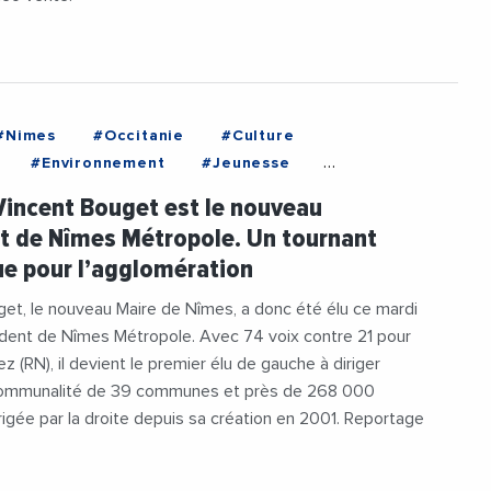
#Nimes
#Occitanie
#Culture
#Environnement
#Jeunesse
t
#NimesMetropole
#Politique
Vincent Bouget est le nouveau
#TransitionEcologique
#Videos
t de Nîmes Métropole. Un tournant
ouget
ue pour l’agglomération
et, le nouveau Maire de Nîmes, a donc été élu ce mardi
sident de Nîmes Métropole. Avec 74 voix contre 21 pour
z (RN), il devient le premier élu de gauche à diriger
communalité de 39 communes et près de 268 000
irigée par la droite depuis sa création en 2001. Reportage