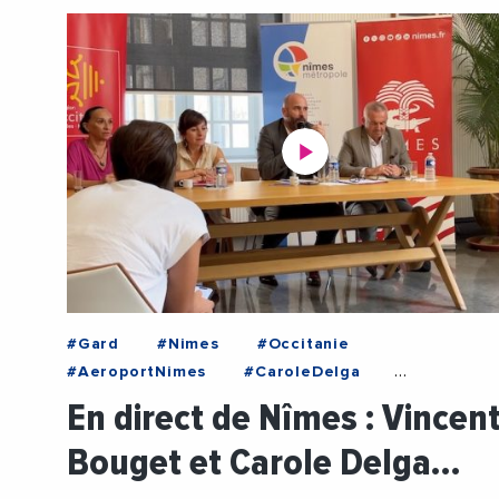
#Gard
#Nimes
#Occitanie
#AeroportNimes
#CaroleDelga
#DeveloppementDurable
#Emploi
En direct de Nîmes : Vincen
#Incendies
#NimesMetropole
Bouget et Carole Delga…
#RegionOccitanie
#Sante
#Social
#Videos
#VilleDeNimes
#VincentBouget