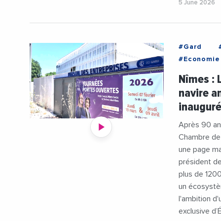
5 June 2026
#Gard
#Economie
Nîmes : 
navire a
inauguré
Après 90 ans
Chambre de 
une page maje
président de
plus de 120
un écosystèm
l'ambition d
exclusive d’É