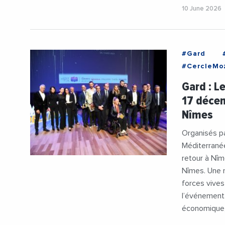
10 June 2026
#Gard
#CercleMo
#Decideur
Gard : L
#Evenemen
17 déce
#MozartDe
Nîmes
Organisés pa
Méditerranée
retour à Nî
Nîmes. Une n
forces vives
l’événement
économique, i