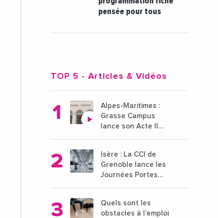
programmation riche
pensée pour tous
TOP 5
- Articles & Vidéos
Alpes-Maritimes :
Grasse Campus
lance son Acte II
pour une nouvelle
étape ambitieuse
Isère : La CCI de
pour l'enseignement
Grenoble lance les
supérieur
Journées Portes
Ouvertes des
entreprises du 15 au
Quels sont les
21 octobre 2024
obstacles à l’emploi