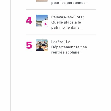
pour les personnes
déficientes visuelles
?
Palavas-les-Flots :
Quelle place a le
patrimoine dans
l'attractivité de la
ville ?
Lozère : Le
Département fait sa
rentrée scolaire
dans les collèges
lozériens