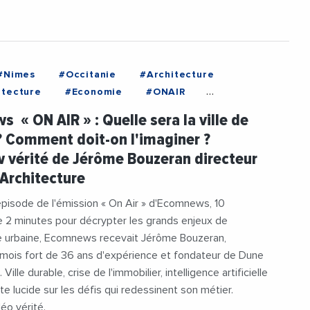
#Nimes
#Occitanie
#Architecture
tecture
#Economie
#ONAIR
e
#Videos
#VieDesEntreprises
 « ON AIR » : Quelle sera la ville de
 Comment doit-on l'imaginer ?
w vérité de Jérôme Bouzeran directeur
Architecture
pisode de l'émission « On Air » d'Ecomnews, 10
e 2 minutes pour décrypter les grands enjeux de
re urbaine, Ecomnews recevait Jérôme Bouzeran,
îmois fort de 36 ans d'expérience et fondateur de Dune
 Ville durable, crise de l'immobilier, intelligence artificielle
ste lucide sur les défis qui redessinent son métier.
déo vérité.