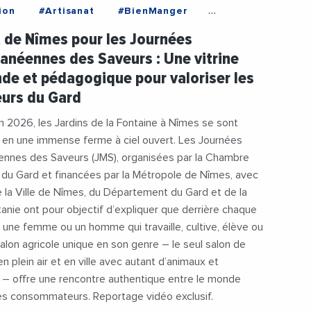
ion
#Artisanat
#BienManger
gricultureGard
#Chef
#CircuitCourt
t de Nîmes pour les Journées
entDuGard
#Enseignement
anéennes des Saveurs : Une vitrine
mie
#MagaliSaumade
#NimesMetropole
e et pédagogique pour valoriser les
rs
#RegionOccitanie
eurs du Gard
nEcologique
#Videos
#VilleDeNimes
ouget
#Viticulture
in 2026, les Jardins de la Fontaine à Nîmes se sont
 en une immense ferme à ciel ouvert. Les Journées
ennes des Saveurs (JMS), organisées par la Chambre
e du Gard et financées par la Métropole de Nîmes, avec
e la Ville de Nîmes, du Département du Gard et de la
anie ont pour objectif d’expliquer que derrière chaque
y a une femme ou un homme qui travaille, cultive, élève ou
salon agricole unique en son genre – le seul salon de
 en plein air et en ville avec autant d’animaux et
 – offre une rencontre authentique entre le monde
les consommateurs. Reportage vidéo exclusif.