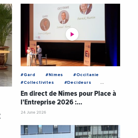
#Gard
#Nimes
#Occitanie
#Collectivites
#Decideurs
#Economie
#Emploi
En direct de Nîmes pour Place à
#Entreprises
#JeromeBonet
l’Entreprise 2026 :…
#MEDEF
#NimesMetropole
t
24 June 2026
#OlivierSarlat
#PrefectureDuGard
#RenaudOrsucci
#Veolia
#Videos
#VieDesEntreprises
#VincentBouget