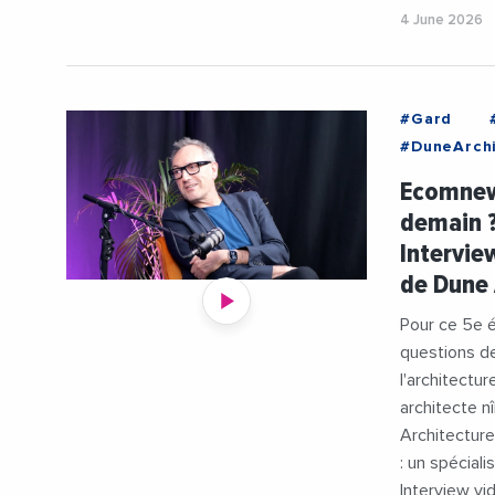
4 June 2026
#Gard
#DuneArchi
#Urbanism
Ecomnews
demain ?
Intervie
de Dune 
Pour ce 5e é
questions d
l'architectu
architecte n
Architecture.
: un spéciali
Interview vi