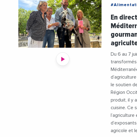
#Alimentat
#ChambreA
En direc
#Departem
Méditerr
#Gastrono
gourmand
#Producteu
agricult
#Transitio
#VincentB
Du 6 au 7 ju
transformés
Méditerrané
d’agricultur
le soutien d
Région Occit
produit, il 
cuisine. Ce 
l’agriculture
d’exposants
agricole et 