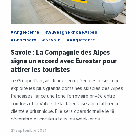
#Angleterre
#AuvergneRhoneAlpes
#Chambery
#Savoie
#Angleterre
#AuvergneRhoneAlpes
#Chambery
Savoie : La Compagnie des Alpes
#Montagne
#Savoie
#StationsDeSki
signe un accord avec Eurostar pour
#Tourisme
attirer les touristes
Le Groupe français, leader européen des loisirs, qui
exploite les plus grands domaines skiables des Alpes
françaises, lance une ligne ferroviaire privée entre
Londres et la Vallée de la Tarentaise afin d’attirer la
clientèle britannique. Elle sera opérationnelle le 18
décembre et circulera tous les week-ends.
21 septembre 2021