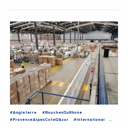
#Angleterre
#BouchesDuRhone
#ProvenceAlpesCoteDAzur
#International
#Logistique
#VieDesEntreprises