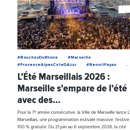
#BouchesDuRhone
#Marseille
#ProvenceAlpesCoteDAzur
#BenoitPayan
#Culture
#Famille
#Festival
#Fetes
L’Été Marseillais 2026 :
#Musique
#Sport
#Tourisme
Marseille s’empare de l’été
#VilleDeMarseille
avec des…
Pour la 7ᵉ année consécutive, la Ville de Marseille lance L
Marseillais, une programmation estivale massive, festive
100 % gratuite. Du 21 juin au 6 septembre 2026, la cité