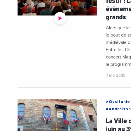
festif !
évènemen
grands
Alors que le
le bout de s
médiévale d
Entre les fê
concert Magi
le programme
7 mai 2025
#Occitanie
#AndreBon
#Patrimoin
La Ville
juin au 