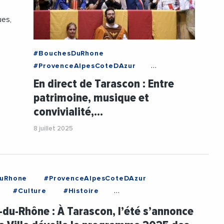
ues,
#BouchesDuRhone
#ProvenceAlpesCoteDAzur
#Tarascon
#Art
#Commerces
En direct de Tarascon : Entre
#Culture
#Histoire
patrimoine, musique et
#LucienLimousin
#Musique
convivialité,…
#Patrimoine
#Tourisme
#Videos
#VilleDeTarascon
8 juillet 2025
uRhone
#ProvenceAlpesCoteDAzur
#Culture
#Histoire
ousin
#Musique
#Patrimoine
du-Rhône : À Tarascon, l’été s’annonce
#Videos
#VilleDeTarascon