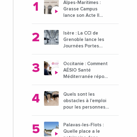
Alpes-Maritimes :
Grasse Campus
lance son Acte II
pour une nouvelle
étape ambitieuse
Isère : La CCI de
pour l'enseignement
Grenoble lance les
supérieur
Journées Portes
Ouvertes des
entreprises du 15 au
Occitanie : Comment
21 octobre 2024
AÉSIO Santé
Méditerranée répond
à la problématique
des déserts
Quels sont les
médicaux ?
obstacles à l’emploi
pour les personnes
déficientes visuelles
?
Palavas-les-Flots :
Quelle place a le