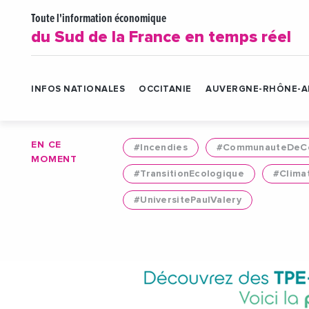
Toute l'information économique
du Sud de la France en temps réel
INFOS NATIONALES
OCCITANIE
AUVERGNE-RHÔNE-A
EN CE
#Incendies
#CommunauteDeCo
MOMENT
#TransitionEcologique
#Clima
#UniversitePaulValery