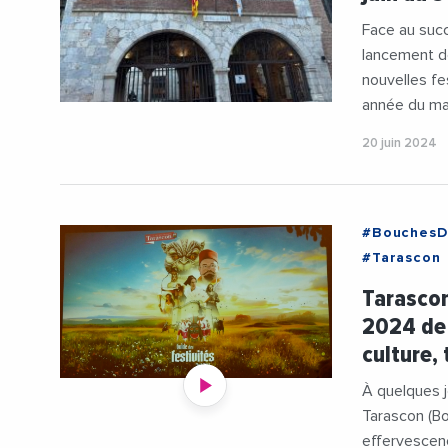
Face au suc
lancement d
nouvelles fe
année du mard
20 juin 2024
#BouchesD
#Tarascon
#LucienLim
Tarascon
#Sport
2024 de 
culture, 
À quelques jo
Tarascon (Bo
effervescenc