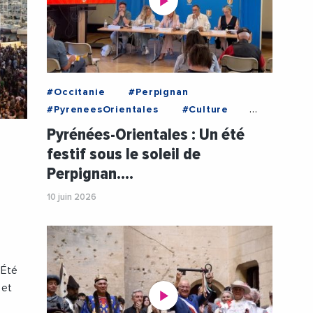
#Occitanie
#Perpignan
#PyreneesOrientales
#Culture
#LouisAliot
#Musique
Pyrénées-Orientales : Un été
#Patrimoine
#Videos
festif sous le soleil de
#VilleDePerpignan
Perpignan.…
10 juin 2026
’Été
 et