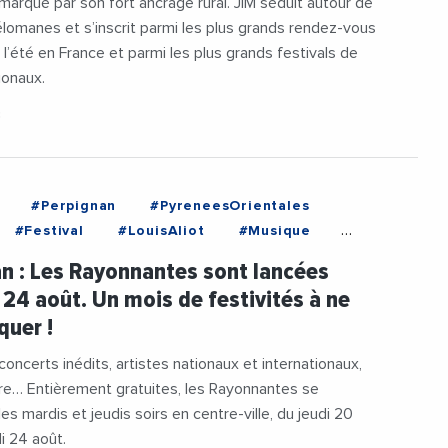
e marqué par son fort ancrage rural. JIM séduit autour de
omanes et s’inscrit parmi les plus grands rendez-vous
l’été en France et parmi les plus grands festivals de
ionaux.
3
#Perpignan
#PyreneesOrientales
#Festival
#LouisAliot
#Musique
e
#Spectacle
#Tourisme
#Vacances
n : Les Rayonnantes sont lancées
#VilleDePerpignan
 24 août. Un mois de festivités à ne
uer !
concerts inédits, artistes nationaux et internationaux,
re… Entièrement gratuites, les Rayonnantes se
es mardis et jeudis soirs en centre-ville, du jeudi 20
udi 24 août.