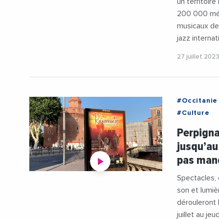
un territoir
200 000 mél
musicaux de 
jazz internat
27 juillet 202
#Occitanie
#Culture
#Patrimoin
Perpigna
#Videos
jusqu’au
pas manq
Spectacles, 
son et lumiè
dérouleront l
juillet au je