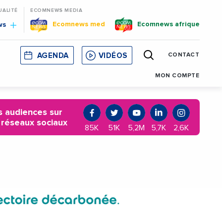
UALITÉ
ECOMNEWS MEDIA
Ecomnews med
Ecomnews afrique
ws
AGENDA
VIDÉOS
CONTACT
E
CORSE
MONACO
CATALOGNE
MON COMPTE
 audiences sur
 réseaux sociaux
85K
51K
5,2M
5,7K
2,6K