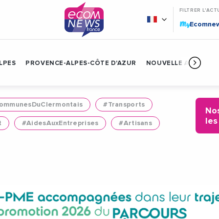
FILTRER L'ACT
My
Ecomne
LPES
PROVENCE-ALPES-CÔTE D'AZUR
NOUVELLE AQUITAIN
mmunesDuClermontais
#Transports
Nos
les
t
#AidesAuxEntreprises
#Artisans