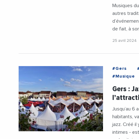
Musiques du
autres tradi
d’événement
de fait, à so
25 avril 2024
#Gers
#Musique
Gers : J
l’attract
Jusqu’au 6 a
habitants, v
jazz. Créé il
intimes - est