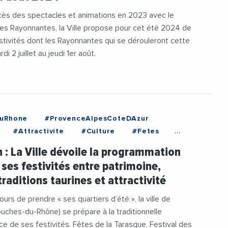
cès des spectacles et animations en 2023 avec le
es Rayonnantes, la Ville propose pour cet été 2024 de
stivités dont les Rayonnantes qui se dérouleront cette
i 2 juillet au jeudi 1er août.
uRhone
#ProvenceAlpesCoteDAzur
#Attractivite
#Culture
#Fetes
ousin
#Musique
#Patrimoine
 : La Ville dévoile la programmation
#Tauromachie
#Videos
#VilleDeTarascon
ses festivités entre patrimoine,
traditions taurines et attractivité
urs de prendre « ses quartiers d’été », la ville de
uches-du-Rhône) se prépare à la traditionnelle
e de ses festivités. Fêtes de la Tarasque, Festival des