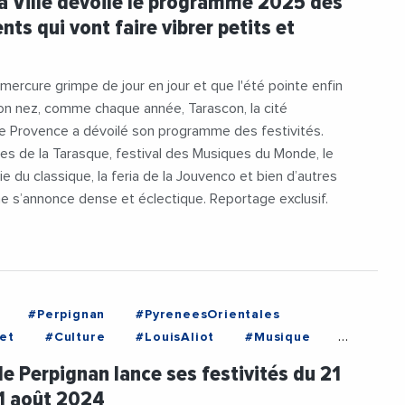
 La Ville dévoile le programme 2025 des
ts qui vont faire vibrer petits et
 mercure grimpe de jour en jour et que l'été pointe enfin
on nez, comme chaque année, Tarascon, la cité
e Provence a dévoilé son programme des festivités.
tes de la Tarasque, festival des Musiques du Monde, le
e du classique, la feria de la Jouvenco et bien d’autres
 s’annonce dense et éclectique. Reportage exclusif.
#Perpignan
#PyreneesOrientales
et
#Culture
#LouisAliot
#Musique
e
#SalvadorDali
#VilleDePerpignan
 de Perpignan lance ses festivités du 21
31 août 2024