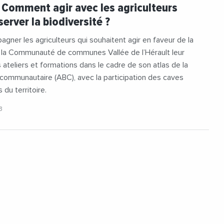
reBio
#JeanFrancoisSoto
: Comment agir avec les agriculteurs
nEcologique
#Viticulture
server la biodiversité ?
gner les agriculteurs qui souhaitent agir en faveur de la
, la Communauté de communes Vallée de l’Hérault leur
ateliers et formations dans le cadre de son atlas de la
 communautaire (ABC), avec la participation des caves
 du territoire.
3