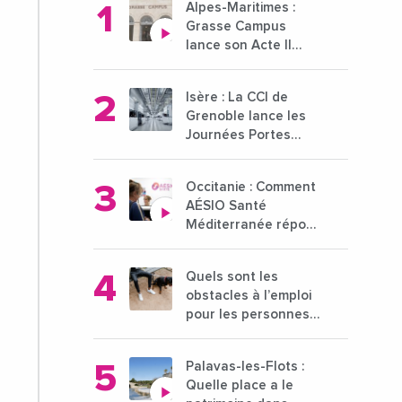
Alpes-Maritimes :
Grasse Campus
lance son Acte II
pour une nouvelle
étape ambitieuse
Isère : La CCI de
pour l'enseignement
Grenoble lance les
supérieur
Journées Portes
Ouvertes des
entreprises du 15 au
Occitanie : Comment
21 octobre 2024
AÉSIO Santé
Méditerranée répond
à la problématique
des déserts
Quels sont les
médicaux ?
obstacles à l’emploi
pour les personnes
déficientes visuelles
?
Palavas-les-Flots :
Quelle place a le