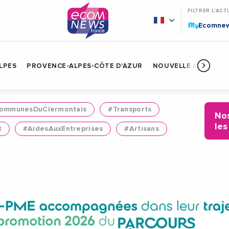
FILTRER L'ACT
My
Ecomne
LPES
PROVENCE-ALPES-CÔTE D'AZUR
NOUVELLE AQUITAIN
mmunesDuClermontais
#Transports
Nos
les
t
#AidesAuxEntreprises
#Artisans