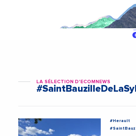
LA SÉLECTION D'ECOMNEWS
#SaintBauzilleDeLaSy
#Herault
#SaintBauz