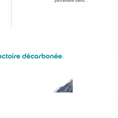
patrimoine dans
l'attractivité de la
ville ?