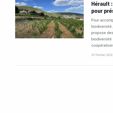
#Agricultu
Hérault 
#Transitio
pour pré
Pour accompa
biodiversité
propose des 
biodiversité
coopératives
21 février 202