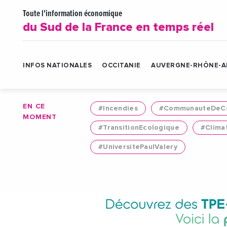
Toute l'information économique
du Sud de la France en temps réel
INFOS NATIONALES
OCCITANIE
AUVERGNE-RHÔNE-A
EN CE
#Incendies
#CommunauteDeCo
MOMENT
#TransitionEcologique
#Clima
#UniversitePaulValery