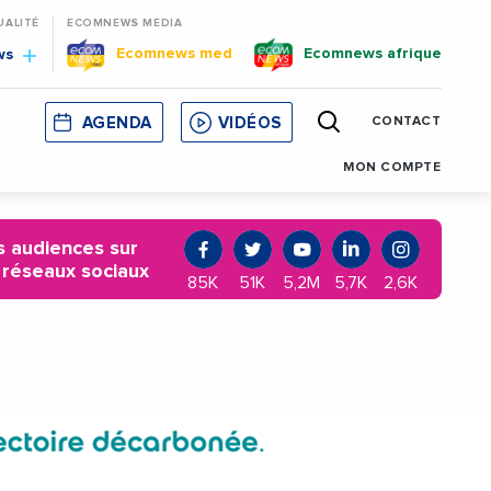
UALITÉ
ECOMNEWS MEDIA
Ecomnews med
Ecomnews afrique
ws
AGENDA
VIDÉOS
CONTACT
E
CORSE
MONACO
CATALOGNE
MON COMPTE
 audiences sur
 réseaux sociaux
85K
51K
5,2M
5,7K
2,6K