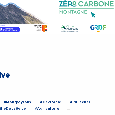
lve
#Montpeyroux
#Occitanie
#Puilacher
illeDeLaSylve
#Agriculture