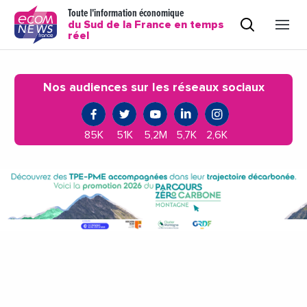
Toute l'information économique
du Sud de la France en temps
réel
Nos audiences sur les réseaux sociaux
85K
51K
5,2M
5,7K
2,6K