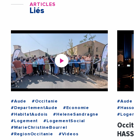
ARTICLES
Liés
#Aude
#Occitanie
#Aude
#DepartementAude
#Economie
#Hasso
#HabitatAudois
#HeleneSandragne
#Logemen
#Logement
#LogementSocial
Occita
#MarieChristineBourrel
HASSO 
#RegionOccitanie
#Videos