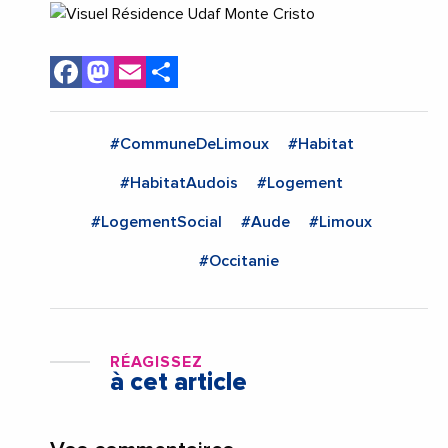
Facebook
Mastodon
Email
Share
#CommuneDeLimoux
#Habitat
#HabitatAudois
#Logement
#LogementSocial
#Aude
#Limoux
#Occitanie
RÉAGISSEZ
à cet article