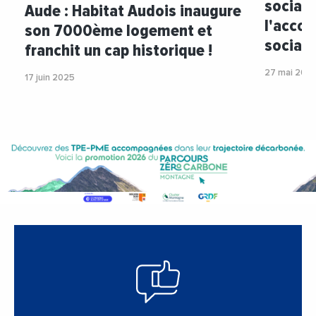
social 
Aude : Habitat Audois inaugure
l'acco
son 7000ème logement et
social 
franchit un cap historique !
27 mai 202
17 juin 2025