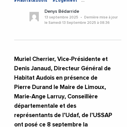
#HabitatAudois
#Logement
#LogementSocial
#Aude
#Limoux
Denys Bédarride
#Occitanie
13 septembre 2025
Dernière mise à jour
le Samedi 13 Septembre 2025 à 08:36
Muriel Cherrier, Vice-Présidente et
Denis Janaud, Directeur Général de
Habitat Audois en présence de
Pierre Durand le Maire de Limoux,
Marie-Ange Larruy, Conseillère
départementale et des
représentants de l’Udaf, de l’USSAP
ont posé ce 8 septembre la