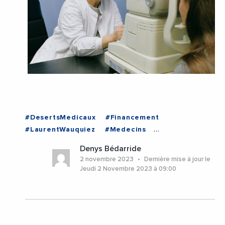
#DesertsMedicaux
#Financement
#LaurentWauquiez
#Medecins
#RegionAuvergneRhoneAlpes
#Sante
#Ain
Denys Bédarride
#AuvergneRhoneAlpes
#Drome
#Isere
2 novembre 2023
Dernière mise à jour le
Jeudi 2 Novembre 2023 à 09:00