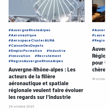
#AuvergneRhoneAlpes
#Auvergn
#Aeronautique
#Laurent
#AerospaceClusterAURA
#RegionA
#CaisseDesDepots
Auverg
#EmploiFormation
#Industrie
Région
#Innovation
#Recrutement
pour to
#RegionAuvergneRhoneAlpes
Auvergne-Rhône-alpes : Les
chère !
acteurs de la filière
18 octobre
aéronautique et spatiale
régionale veulent faire évoluer
les regards sur l’industrie
24 octobre 2023