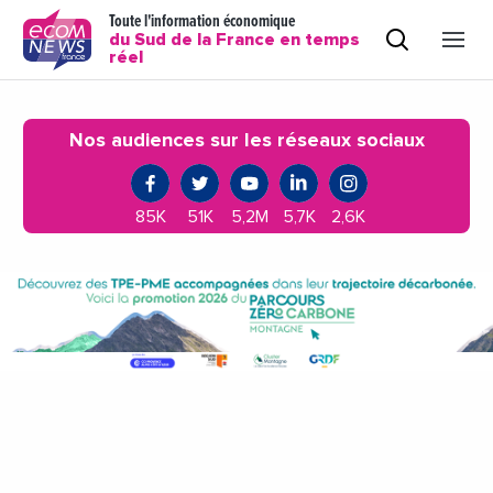
Toute l'information économique
du Sud de la France en temps
réel
Nos audiences sur les réseaux sociaux
85K
51K
5,2M
5,7K
2,6K