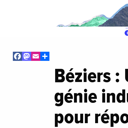
Facebook
Mastodon
Email
Share
Béziers :
génie ind
pour rép