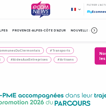
FILTRER L'ACT
My
Ecomne
LPES
PROVENCE-ALPES-CÔTE D'AZUR
NOUVELLE AQUITAIN
mmunesDuClermontais
#Transports
Nos
les
t
#AidesAuxEntreprises
#Artisans