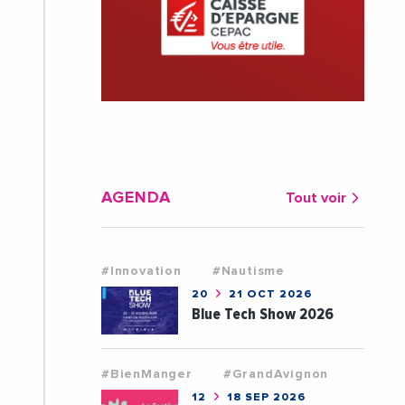
AGENDA
Tout voir
#Innovation
#Nautisme
20
21 OCT 2026
Blue Tech Show 2026
#BienManger
#GrandAvignon
12
18 SEP 2026