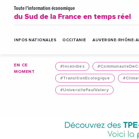
Toute l'information économique
du Sud de la France en temps réel
INFOS NATIONALES
OCCITANIE
AUVERGNE-RHÔNE-A
EN CE
#Incendies
#CommunauteDeCo
MOMENT
#TransitionEcologique
#Clima
#UniversitePaulValery