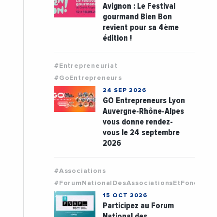
Avignon : Le Festival
gourmand Bien Bon
revient pour sa 4ème
édition !
#Entrepreneuriat
#GoEntrepreneurs
24 SEP 2026
GO Entrepreneurs Lyon
Auvergne-Rhône-Alpes
vous donne rendez-
vous le 24 septembre
2026
#Associations
#ForumNationalDesAssociationsEtFondatio
15 OCT 2026
Participez au Forum
National des