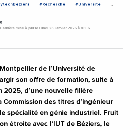
lytechBeziers
#Recherche
#Universite
s
#Herault
#Occitanie
e
Dernière mise à jour le Lundi 26 Janvier 2026 à 10:06
Montpellier de l’Université de
argir son offre de formation, suite à
in 2025, d’une nouvelle filière
a Commission des titres d’ingénieur
le spécialité en génie industriel. Fruit
on étroite avec l’IUT de Béziers, le