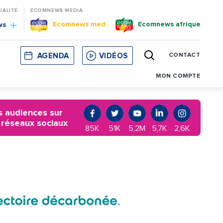
UALITÉ
ECOMNEWS MEDIA
Ecomnews med
Ecomnews afrique
ws
AGENDA
VIDÉOS
CONTACT
E
CORSE
MONACO
CATALOGNE
MON COMPTE
 audiences sur
 réseaux sociaux
85K
51K
5,2M
5,7K
2,6K