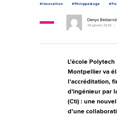
#Innovation
#PhilippeAuge
#Po
#UniversiteDeMontpellier
#Bezier
Denys Bédarrid
26 janvier 2026
L’école Polytech 
Montpellier va él
l’accréditation, f
d’ingénieur par l
(Cti) : une nouvel
d’une collaborati