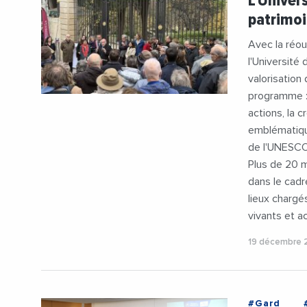
L'Univer
#Recherch
patrimoi
#Universit
Avec la réou
l'Université
valorisation
programme :
actions, la c
emblématiqu
de l'UNESCO
Plus de 20 
dans le cadr
lieux chargé
vivants et a
19 décembre 
#Gard