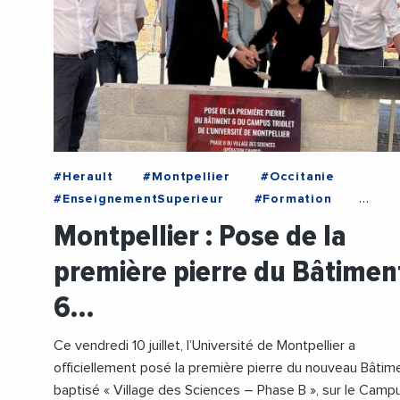
#Herault
#Montpellier
#Occitanie
#EnseignementSuperieur
#Formation
#PhilippeAuge
#UniversiteDeMontpellier
Montpellier : Pose de la
première pierre du Bâtimen
6…
Ce vendredi 10 juillet, l’Université de Montpellier a
officiellement posé la première pierre du nouveau Bâtim
baptisé « Village des Sciences – Phase B », sur le Camp