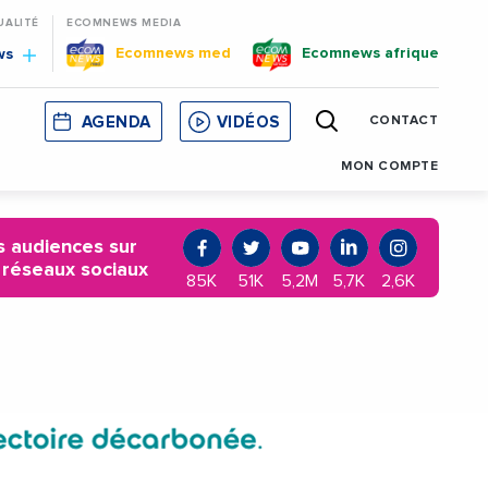
UALITÉ
ECOMNEWS MEDIA
Ecomnews med
Ecomnews afrique
ws
AGENDA
VIDÉOS
CONTACT
E
CORSE
MONACO
CATALOGNE
MON COMPTE
 audiences sur
 réseaux sociaux
85K
51K
5,2M
5,7K
2,6K