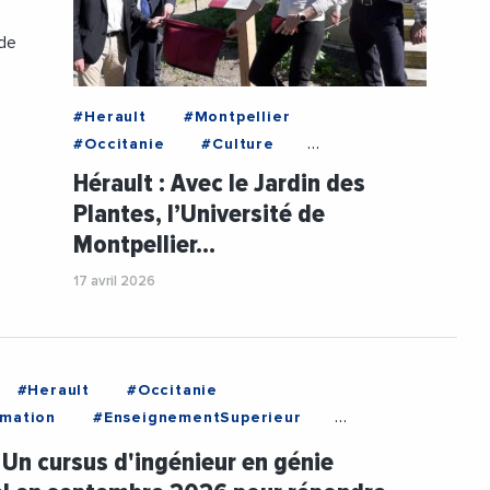
 de
#Herault
#Montpellier
#Occitanie
#Culture
#FaculteDeMedecine
Hérault : Avec le Jardin des
#IsabelleLaffont
#Patrimoine
Plantes, l’Université de
#PhilippeAuge
#Recherche
Montpellier…
#RechercheMedicale
#UniversiteDeMontpellier
17 avril 2026
#Videos
#VilleDeMontpellier
#Herault
#Occitanie
mation
#EnseignementSuperieur
Professionnelle
#Innovation
: Un cursus d'ingénieur en génie
uge
#PolytechBeziers
#Recherche