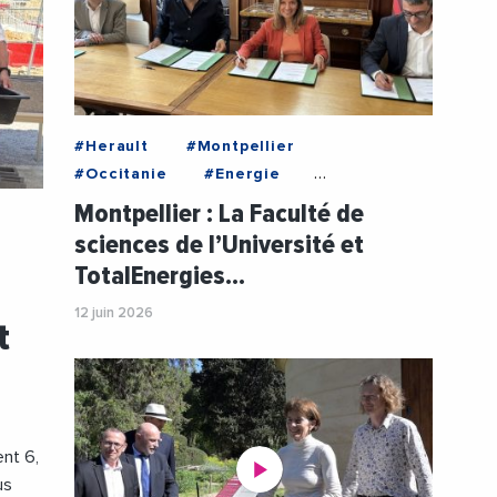
#Herault
#Montpellier
#Occitanie
#Energie
#EnergiesRenouvelables
Montpellier : La Faculté de
#GroupeTotal
#Partenariat
sciences de l’Université et
#PhilippeAuge
#TotalEnergies
TotalEnergies…
#TransitionEnergetique
#Universite
#UniversiteDeMontpellier
12 juin 2026
t
ent 6,
us