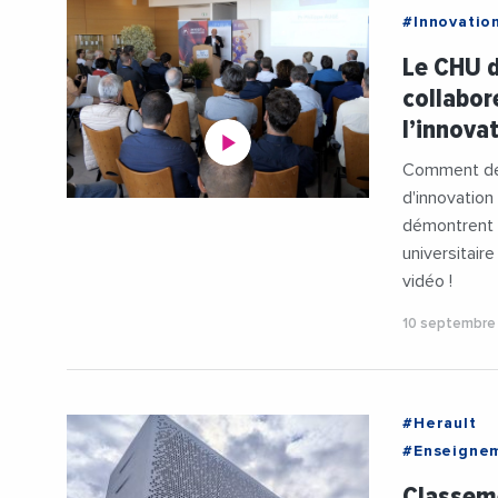
#Innovatio
#Recherch
Le CHU d
#Videos
collabor
l’innovat
Comment deu
d'innovation
démontrent d
universitair
vidéo !
10 septembre
#Herault
#Enseigne
#PhilippeA
Classeme