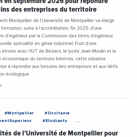
el en septembre 2026 pour répondre
e
#UniversiteDeMontpellier
ins des entreprises du territoire
ech Montpellier de l’Université de Montpellier va élargir
formation, suite à l’accréditation, fin 2025, d’une
ière d’ingénieur par la Commission des titres d’ingénieur
ouvelle spécialité en génie industriel. Fruit d’une
 étroite avec l’IUT de Béziers, le lycée Jean-Moulin et le
économique du territoire biterrois, cette initiative
ise à répondre aux besoins des entreprises et aux défis
ion écologique.
26
#Montpellier
#Occitanie
mentSuperieur
#Etudiants
uge
#Universite
rités de l’Université de Montpellier pour
eDeMontpellier
#Videos