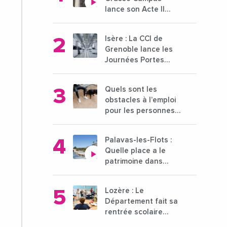
lance son Acte II
pour une nouvelle
étape ambitieuse
Isère : La CCI de
pour l'enseignement
Grenoble lance les
supérieur
Journées Portes
Ouvertes des
entreprises du 15 au
Quels sont les
21 octobre 2024
obstacles à l’emploi
pour les personnes
déficientes visuelles
?
Palavas-les-Flots :
Quelle place a le
patrimoine dans
l'attractivité de la
ville ?
Lozère : Le
Département fait sa
rentrée scolaire
dans les collèges