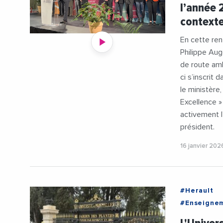
l’année 
contexte
En cette ren
Philippe Aug
de route amb
ci s’inscrit
le ministère
Excellence 
activement l
président.
16 janvier 202
#Herault
#Enseigne
#MichaelDe