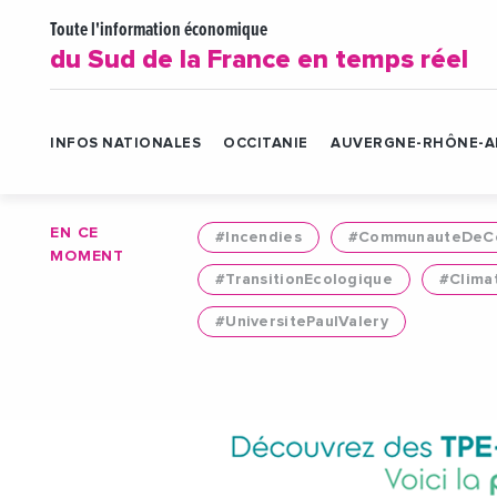
Toute l'information économique
du Sud de la France en temps réel
INFOS NATIONALES
OCCITANIE
AUVERGNE-RHÔNE-A
EN CE
#Incendies
#CommunauteDeCo
MOMENT
#TransitionEcologique
#Clima
#UniversitePaulValery