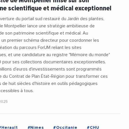
sité de Montpellier mise sur son
e
#RegionOccitanie
ne scientifique et médical exceptionnel
eDeMontpellier
verture du portail sud restauré du Jardin des plantes,
 de Montpellier lance une stratégie ambitieuse de
 de son patrimoine scientifique et médical. Au
 un premier schéma directeur pour coordonner les
réation du parcours ForUM reliant les sites
es, et une candidature au registre "Mémoire du monde"
 pour ses collections documentaires exceptionnelles.
millions d'euros d'investissements sont programmés
e du Contrat de Plan État-Région pour transformer ces
s de huit siècles d'histoire en outils pédagogiques
ccessibles à tous.
2025
#Herault
#Nimes
#Occitanie
#CHU