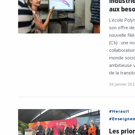
industri
#Universit
aux beso
L’école Polyt
son offre de 
nouvelle fil
(Cti) : une n
collaboration
monde socio-
ambitieuse v
de la transit
26 janvier 20
#Herault
#Enseigne
#PhilippeA
Les prio
#Universit