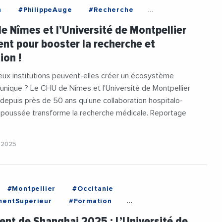
n
#PhilippeAuge
#Recherche
eMedicale
#UniversiteDeMontpellier
e Nîmes et l’Université de Montpellier
ent pour booster la recherche et
ion !
x institutions peuvent-elles créer un écosystème
 unique ? Le CHU de Nîmes et l'Université de Montpellier
epuis près de 50 ans qu'une collaboration hospitalo-
e poussée transforme la recherche médicale. Reportage
 2025
#Montpellier
#Occitanie
mentSuperieur
#Formation
uge
#Universite
#UniversiteDeMontpellier
nt de Shanghai 2025 : L’Université de