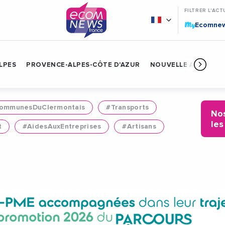
FILTRER L'ACT
My
Ecomne
LPES
PROVENCE-ALPES-CÔTE D'AZUR
NOUVELLE AQUITAIN
mmunesDuClermontais
#Transports
Nos
les
t
#AidesAuxEntreprises
#Artisans