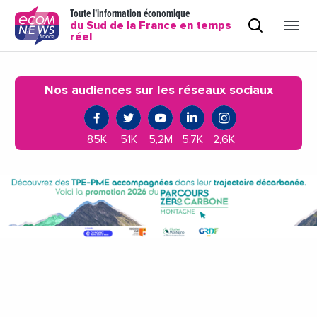
Toute l'information économique
du Sud de la France en temps
réel
Nos audiences sur les réseaux sociaux
85K
51K
5,2M
5,7K
2,6K