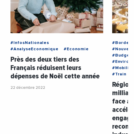
#InfosNationales
#Bordea
#AnalyseEconomique
#Economie
#Nouvell
#Budget
Près des deux tiers des
#Environ
Français réduisent leurs
#Mobilite
dépenses de Noël cette année
#Train
Région 
22 décembre 2022
milliar
face au
accélér
engager
reconq