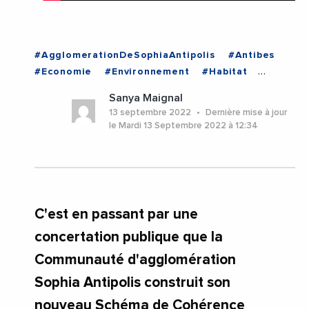
#AgglomerationDeSophiaAntipolis
#Antibes
#Economie
#Environnement
#Habitat
#Innovation
#IntelligenceArtificielle
Sanya Maignal
#Urbanisme
#Videos
13 septembre 2022
Dernière mise à jour
#ProvenceAlpesCoteDAzur
le Mardi 13 Septembre 2022 à 12:34
C'est en passant par une
concertation publique que la
Communauté d'agglomération
Sophia Antipolis construit son
nouveau Schéma de Cohérence