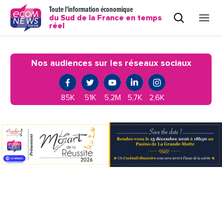
Toute l'information économique
du Sud de la France en temps
réel
Nos audiences sur les réseaux sociaux
85K
51K
5,2M
5,7K
2,6K