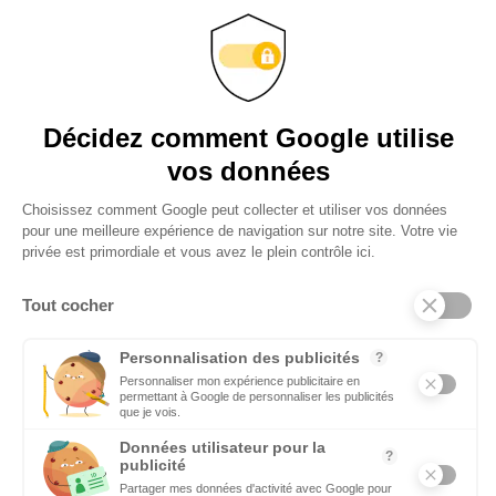
VIDÉOS
Retrouvez tous les reportages et interviews de terrain réalisés
par nos journalistes professionnels sur les acteurs régionaux
les plus dynamiques
EMPLOI
C’est une priorité pour Ecomnews d’aider les personnes qui
recherchent un emploi ou une formation. Retrouvez aussi les
offres d’emploi des entreprises
DÉCIDEURS
Quels sont les décideurs qui font l’actualité économique et
politique des régions du Sud
Copyright © 2026 - Tous droits réservés