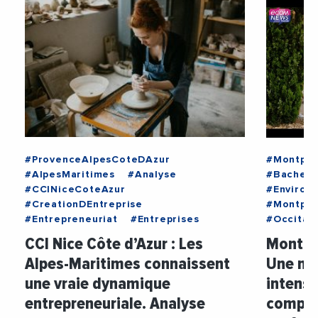
#ProvenceAlpesCoteDAzur
#Montpel
#AlpesMaritimes
#Analyse
#Bachelo
#CCINiceCoteAzur
#Environ
#CreationDEntreprise
#Montpel
#Entrepreneuriat
#Entreprises
#Occitan
CCI Nice Côte d’Azur : Les
Montpel
Alpes-Maritimes connaissent
Une no
une vraie dynamique
intensi
entrepreneuriale. Analyse
compét