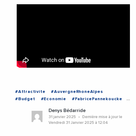
#Attractivite
#AuvergneRhoneAlpes
#Budget
#Economie
#FabricePannekoucke
#Formation
#Michelin
#Mobilite
Denys Bédarride
#RegionAuvergneRhoneAlpes
#Sante
31 janvier 2025
Dernière mise à jour le
#Securite
#Videos
#Voeux
#Voeux2025
Vendredi 31 Janvier 2025 à 12:04
#AuvergneRhoneAlpes
#Lyon
#Rhone