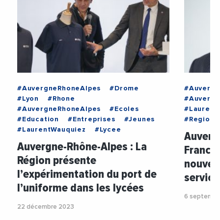
#AuvergneRhoneAlpes
#Drome
#Auvergn
#Lyon
#Rhone
#Auvergn
#AuvergneRhoneAlpes
#Ecoles
#Laurent
#Education
#Entreprises
#Jeunes
#RegionA
#LaurentWauquiez
#Lycee
Auverg
Auvergne-Rhône-Alpes : La
Franck-
Région présente
nouveau
l’expérimentation du port de
service
l’uniforme dans les lycées
6 septembr
22 décembre 2023