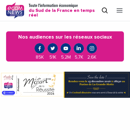
Toute l'information économique
du Sud de la France en temps
réel
Nos audiences sur les réseaux sociaux
85K
51K
5,2M
5,7K
2,6K