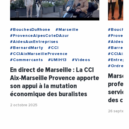
#BouchesDuRhone
#Marseille
#Bouche
#ProvenceAlpesCoteDAzur
#Provenc
#AidesAuxEntreprises
#AidesAu
#BernardMarty
#CCI
#Barreau
#CCIAixMarseilleProvence
#CCIAixM
#Commercants
#UMIH13
#Videos
#Entrepr
#OrdreDe
En direct de Marseille : La CCI
Marseil
Aix-Marseille Provence apporte
profes
son appui à la mutation
service
économique des buralistes
des ch
2 octobre 2025
26 septemb