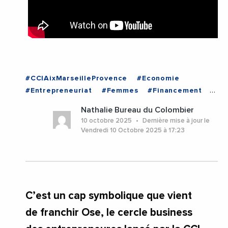
#CCIAixMarseilleProvence
#Economie
#Entrepreneuriat
#Femmes
#Financement
#JeanLucChauvin
Nathalie Bureau du Colombier
#RegionSudProvenceAlpesCoteDAzur
10 octobre 2025
Dernière mise à jour le
#Videos
#BouchesDuRhone
#Marseille
Vendredi 10 Octobre 2025 à 17:23
#ProvenceAlpesCoteDAzur
C’est un cap symbolique que vient
de franchir Ose, le cercle business