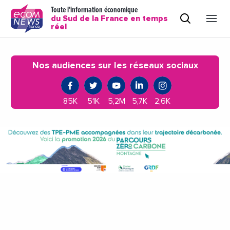
Toute l'information économique
du Sud de la France en temps
réel
Nos audiences sur les réseaux sociaux
85K
51K
5,2M
5,7K
2,6K