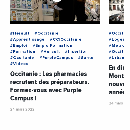
#Herault
#Occitanie
#Occitan
#Apprentissage
#CCIOccitanie
#Logeme
#Emploi
#EmploiFormation
#Metropo
#Formation
#Herault
#Insertion
#Occitan
#Occitanie
#PurpleCampus
#Sante
#Urbanis
#Videos
En dire
Occitanie : Les pharmacies
Montpel
recrutent des préparateurs.
nouvea
Formez-vous avec Purple
années 
Campus !
24 mars 20
24 mars 2022