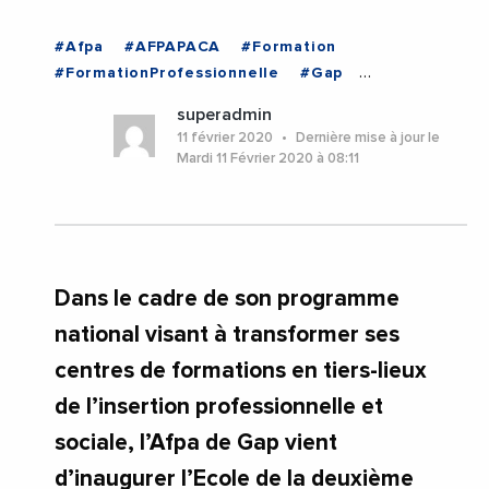
#Afpa
#AFPAPACA
#Formation
#FormationProfessionnelle
#Gap
#MurielPenicaud
#ProvenceAlpesCoteDAzur
superadmin
#Videos
#Gap
#ProvenceAlpesCoteDAzur
11 février 2020
Dernière mise à jour le
Mardi 11 Février 2020 à 08:11
Dans le cadre de son programme
national visant à transformer ses
centres de formations en tiers-lieux
de l’insertion professionnelle et
sociale, l’Afpa de Gap vient
d’inaugurer l’Ecole de la deuxième