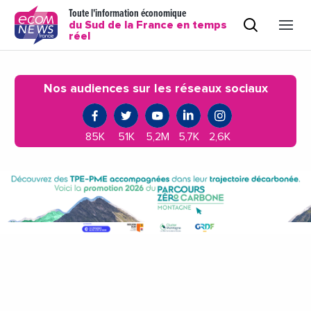
Toute l'information économique
du Sud de la France en temps
réel
Nos audiences sur les réseaux sociaux
85K
51K
5,2M
5,7K
2,6K