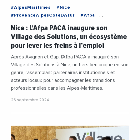
#AlpesMaritimes
#Nice
#ProvenceAlpesCoteDAzur
#Afpa
#AFPAPACA
#AlainMahe
#Emploi
Nice : L'Afpa PACA inaugure son
#Insertion
#TransitionNumerique
#Videos
Village des Solutions, un écosystème
pour lever les freins à l’emploi
Après Avignon et Gap, l'Afpa PACA a inauguré son
Village des Solutions à Nice, un tiers-lieu unique en son
genre, rassemblant partenaires institutionnels et
acteurs locaux pour accompagner les transitions
professionnelles dans les Alpes-Maritimes.
26 septembre 2024