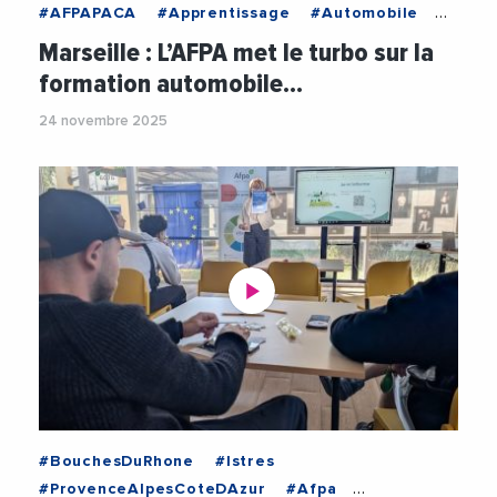
#AFPAPACA
#Apprentissage
#Automobile
#EmploiFormation
#Entrepreneurs
Marseille : L’AFPA met le turbo sur la
#Formation
#FormationProfessionnelle
formation automobile…
#FranceTravail
24 novembre 2025
#FranceTravailProvenceAlpesCoteAzur
#Videos
#BouchesDuRhone
#Istres
#ProvenceAlpesCoteDAzur
#Afpa