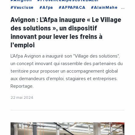
#Avignon
#ProvenceAlpesCoteDAzur
#Vaucluse
#Afpa
#AFPAPACA
#AlainMahe
#Emploi
#Formation
Avignon : L’Afpa inaugure « Le Village
#FormationProfessionnelle
#Insertion
des solutions », un dispositif
#Videos
innovant pour lever les freins à
l’emploi
L'Afpa Avignon a inauguré son "Village des solutions",
un concept innovant qui rassemble des partenaires du
territoire pour proposer un accompagnement global
aux demandeurs d'emploi, stagiaires et entreprises.
Reportage.
22 mai 2024