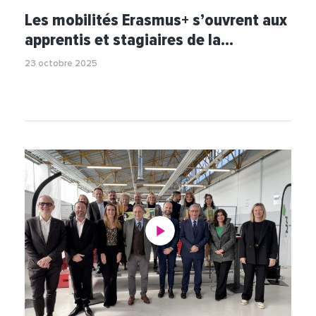
#AFPAPACA
#AlainMahe
#Apprentissage
Les mobilités Erasmus+ s’ouvrent aux
#EmploiFormation
#Formation
apprentis et stagiaires de la…
#FormationProfessionnelle
#International
23 octobre 2025
#Videos