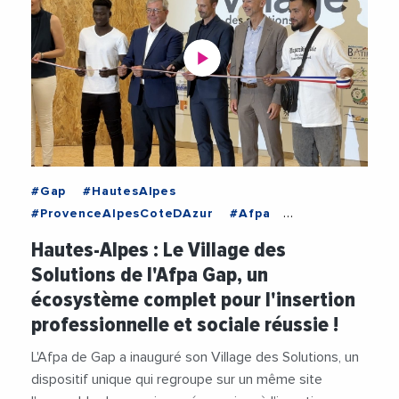
#Gap
#HautesAlpes
#ProvenceAlpesCoteDAzur
#Afpa
#AFPAPACA
#AlainMahe
#BanqueDeFrance
Hautes-Alpes : Le Village des
#Emploi
#EmploiFormation
#Formation
Solutions de l'Afpa Gap, un
#Insertion
#Videos
écosystème complet pour l'insertion
professionnelle et sociale réussie !
L'Afpa de Gap a inauguré son Village des Solutions, un
dispositif unique qui regroupe sur un même site