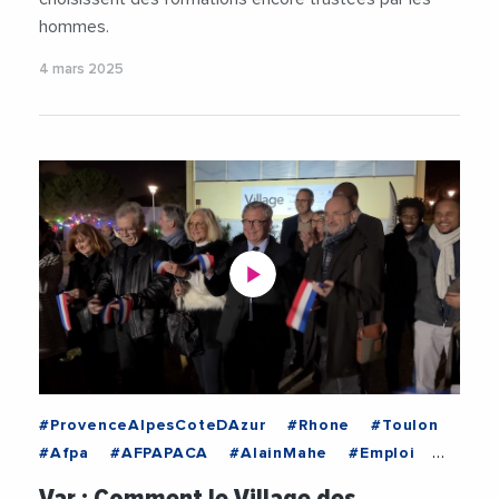
hommes.
4 mars 2025
#ProvenceAlpesCoteDAzur
#Rhone
#Toulon
#Afpa
#AFPAPACA
#AlainMahe
#Emploi
#EmploiFormation
#Insertion
#Videos
Var : Comment le Village des