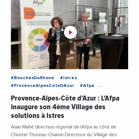
#BouchesDuRhone
#Istres
#ProvenceAlpesCoteDAzur
#Afpa
#AFPAPACA
#AlainMahe
#Associations
Provence-Alpes-Côte d’Azur : L’Afpa
#Emploi
#EmploiFormation
#Entreprises
inaugure son 4ème Village des
#Formation
#FormationProfessionnelle
solutions à Istres
#Insertion
#Social
#Videos
Alain Mahé directeur régional de l’Afpa au côté de
Christel Thoreau-Chaloin Directrice du Village des