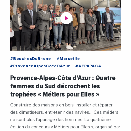
#BouchesDuRhone
#Marseille
#ProvenceAlpesCoteDAzur
#AFPAPACA
#AlainMahe
#Emploi
#Femmes
Provence-Alpes-Côte d’Azur : Quatre
#Formation
#FormationProfessionnelle
femmes du Sud décrochent les
#Videos
#VieDesEntreprises
trophées « Métiers pour Elles »
Construire des maisons en bois, installer et réparer
des climatiseurs, entretenir des navires… Ces métiers
ne sont plus l’apanage des hommes. La quatrième
édition du concours « Métiers pour Elles », organisé par