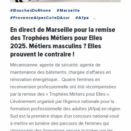
#BouchesDuRhone
#Marseille
#ProvenceAlpesCoteDAzur
#Afpa
#AFPAPACA
#AlainMahe
En direct de Marseille pour la remise
#EgaliteHommeFemme
#Emploi
#Femmes
des Trophées Métiers pour Elles
#FormationProfessionnelle
#Metiers
#Videos
2025. Métiers masculins ? Elles
prouvent le contraire !
Mécanicienne, agente de sécurité, agente de
maintenance des bâtiments, chargée d’affaires en
rénovation énergétique… Quatre femmes en
reconversion professionnelle ont été récompensées
par la remise des « Trophées Métiers pour Elles ».
L’événement organisé par l’Agence nationale pour la
formation professionnelle des adultes (Afpa) en région
Sud est la première étape d’un concours national voué
à mettre en lumière des parcours de femmes qui
choisissent des formations encore trustées par les