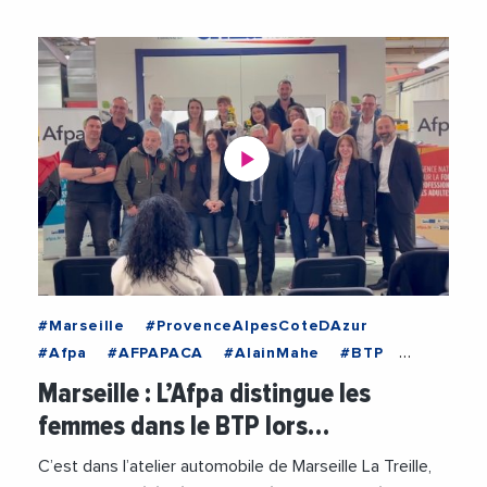
#Marseille
#ProvenceAlpesCoteDAzur
#Afpa
#AFPAPACA
#AlainMahe
#BTP
#Entreprise
#Femmes
#Metiers
#Videos
Marseille : L’Afpa distingue les
femmes dans le BTP lors…
C’est dans l’atelier automobile de Marseille La Treille,