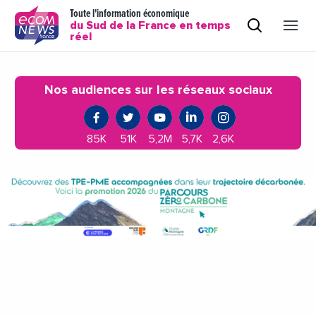
Toute l'information économique
du Sud de la France en temps
réel
Nos audiences sur les réseaux sociaux
85K
51K
5,2M
5,7K
2,6K