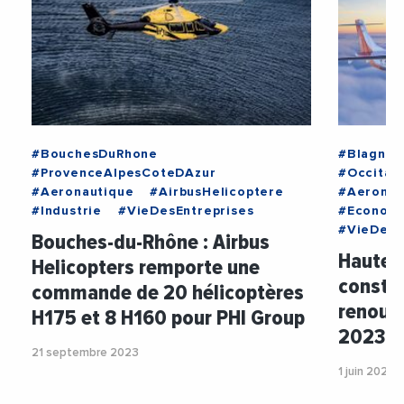
#BouchesDuRhone
#Blagnac
#ProvenceAlpesCoteDAzur
#Occitan
#Aeronautique
#AirbusHelicoptere
#Aeronau
#Industrie
#VieDesEntreprises
#Econom
#VieDesE
Bouches-du-Rhône : Airbus
Haute-
Helicopters remporte une
constr
commande de 20 hélicoptères
renoue 
H175 et 8 H160 pour PHI Group
2023
21 septembre 2023
1 juin 2023