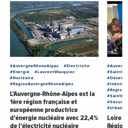
#AuvergneRhoneAlpes
#Electricite
#Auvergn
#Energie
#LaurentWauquiez
#SaintCh
#Nucleaire
#Deserts
#RegionAuvergneRhoneAlpes
#Industri
#RegionA
L’Auvergne-Rhône-Alpes est la
#SaintEt
1ère région française et
#Securit
européenne productrice
#Urbanis
d’énergie nucléaire avec 22,4%
Loire :
de l’électricité nucléaire
Région