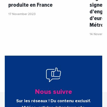
produite en France
signe u
d’enga
17 November 2023
d’euros
Métrop
14 Novembe
Nous suivre
Sur les réseaux ! Du contenu exclusif.