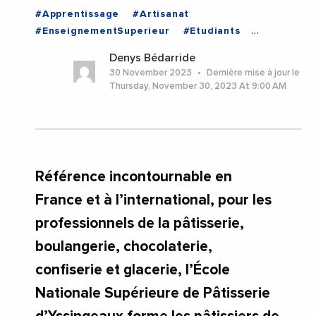
#Apprentissage
#Artisanat
#EnseignementSuperieur
#Etudiants
#LaurentWauquiez
#Patisserie
Denys Bédarride
#RegionAuvergneRhoneAlpes
30 November 2023
Dernière mise à jour le
#AuvergneRhoneAlpes
#HauteLoire
Thursday, November 30, 2023 At 9:00 AM
Référence incontournable en
France et à l’international, pour les
professionnels de la pâtisserie,
boulangerie, chocolaterie,
confiserie et glacerie, l’École
Nationale Supérieure de Pâtisserie