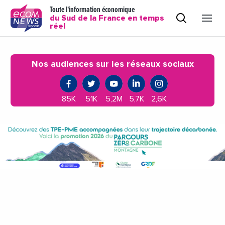
Toute l'information économique
du Sud de la France en temps
réel
Nos audiences sur les réseaux sociaux
85K
51K
5,2M
5,7K
2,6K