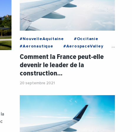
#NouvelleAquitaine
#Occitanie
#Aeronautique
#AerospaceValley
#CaroleDelga
#Hydrogene
Comment la France peut-elle
#NouvelleAquitaine
#Occitanie
devenir le leader de la
#RegionOccitanie1
construction…
20 septembre 2021
 la
oc