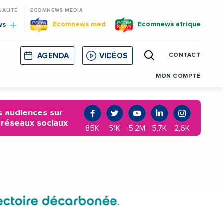
UALITÉ
ECOMNEWS MEDIA
Ecomnews med
Ecomnews afrique
ws
AGENDA
VIDÉOS
CONTACT
E
CORSE
MONACO
CATALOGNE
MON COMPTE
 audiences sur
 réseaux sociaux
85K
51K
5,2M
5,7K
2,6K