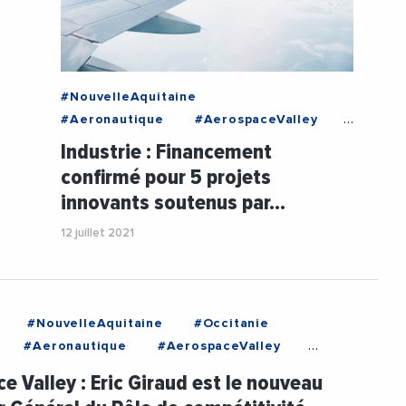
#NouvelleAquitaine
#Aeronautique
#AerospaceValley
#Economie
#Entreprises
Industrie : Financement
#Innovation
#NouvelleAquitaine
confirmé pour 5 projets
innovants soutenus par…
12 juillet 2021
#NouvelleAquitaine
#Occitanie
#Aeronautique
#AerospaceValley
al
#Bordeaux
#NouvelleAquitaine
e Valley : Eric Giraud est le nouveau
#Toulouse
#VieDesEntreprises