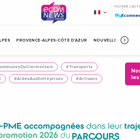
FILTRER L'ACT
My
Ecomne
LPES
PROVENCE-ALPES-CÔTE D'AZUR
NOUVELLE AQUITAIN
mmunesDuClermontais
#Transports
Nos
les
t
#AidesAuxEntreprises
#Artisans