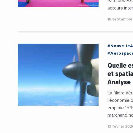
Parc des Ex
acteurs inte
18 septembre
#NouvelleA
#Aerospace
#AvisDExpe
Quelle es
#Occitanie
et spati
Analyse
La filière a
l’économie d
emploie 159 
marchand non
13 février 202