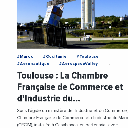
#Maroc
#Occitanie
#Toulouse
#Aeronautique
#AerospaceValley
#CCIOccitanie
#EcomnewsMed
#Economie
Toulouse : La Chambre
#Maroc
#Occitanie
#Toulouse
Française de Commerce et
d’Industrie du…
Sous l’égide du ministère de l’Industrie et du Commerce,
Chambre Française de Commerce et d’Industrie du Mar
(CFCIM), installée à Casablanca, en partenariat avec