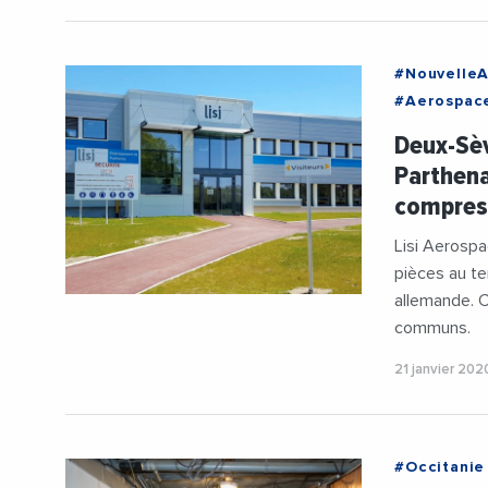
#NouvelleA
#Aerospace
#NouvelleA
Deux-Sèv
Parthena
compres
Lisi Aerospa
pièces au te
allemande. C
communs.
21 janvier 202
#Occitanie