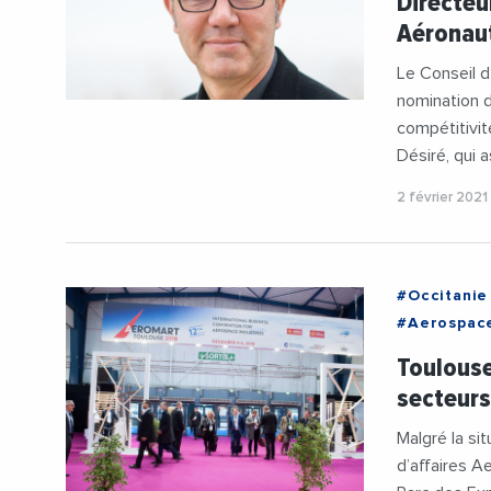
Directeu
Aéronaut
Le Conseil d
nomination d
compétitivit
Désiré, qui
2 février 2021
#Occitanie
#Aerospace
#Metropol
Toulouse
#RegionOcc
secteurs
Malgré la si
d’affaires A