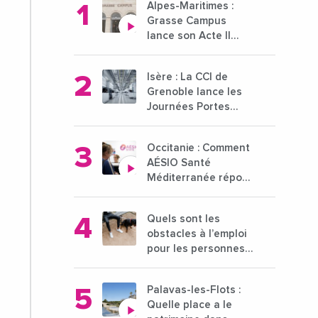
Alpes-Maritimes :
Grasse Campus
lance son Acte II
pour une nouvelle
étape ambitieuse
Isère : La CCI de
pour l'enseignement
Grenoble lance les
supérieur
Journées Portes
Ouvertes des
entreprises du 15 au
Occitanie : Comment
21 octobre 2024
AÉSIO Santé
Méditerranée répond
à la problématique
des déserts
Quels sont les
médicaux ?
obstacles à l’emploi
pour les personnes
déficientes visuelles
?
Palavas-les-Flots :
Quelle place a le