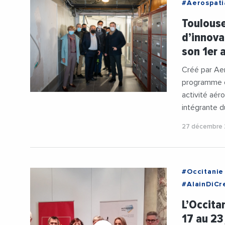
#Aerospati
#Innovatio
Toulouse
#Toulouse
d’innova
son 1er 
Créé par A
programme d
activité ae
intégrante d
27 décembre 
#Occitanie
#AlainDiCr
#Entrepris
L’Occita
#RegionOcc
17 au 23 