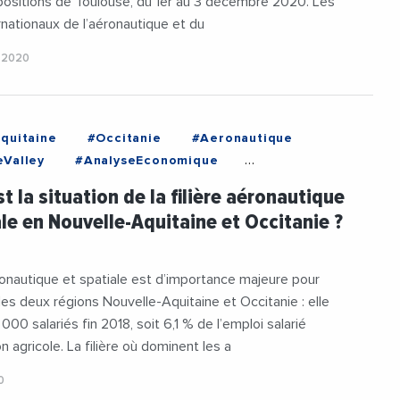
positions de Toulouse, du 1er au 3 décembre 2020. Les
rnationaux de l’aéronautique et du
 2020
quitaine
#Occitanie
#Aeronautique
Valley
#AnalyseEconomique
rts
#INSEE
#NouvelleAquitaine
t la situation de la filière aéronautique
ale en Nouvelle-Aquitaine et Occitanie ?
éronautique et spatiale est d’importance majeure pour
es deux régions Nouvelle-Aquitaine et Occitanie : elle
000 salariés fin 2018, soit 6,1 % de l’emploi salarié
 agricole. La filière où dominent les a
0