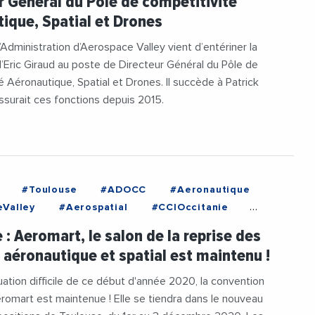
r Général du Pôle de compétitivité
ique, Spatial et Drones
’Administration d’Aerospace Valley vient d’entériner la
’Eric Giraud au poste de Directeur Général du Pôle de
é Aéronautique, Spatial et Drones. Il succède à Patrick
 assurait ces fonctions depuis 2015.
#Toulouse
#ADOCC
#Aeronautique
Valley
#Aerospatial
#CCIOccitanie
eDeToulouse
#Occitanie
 : Aeromart, le salon de la reprise des
itanie
#Toulouse
 aéronautique et spatial est maintenu !
tuation difficile de ce début d'année 2020, la convention
eromart est maintenue ! Elle se tiendra dans le nouveau