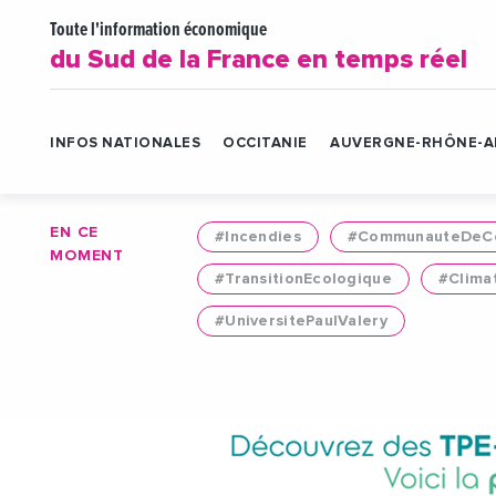
Toute l'information économique
du Sud de la France en temps réel
INFOS NATIONALES
OCCITANIE
AUVERGNE-RHÔNE-A
EN CE
#Incendies
#CommunauteDeCo
MOMENT
#TransitionEcologique
#Clima
#UniversitePaulValery