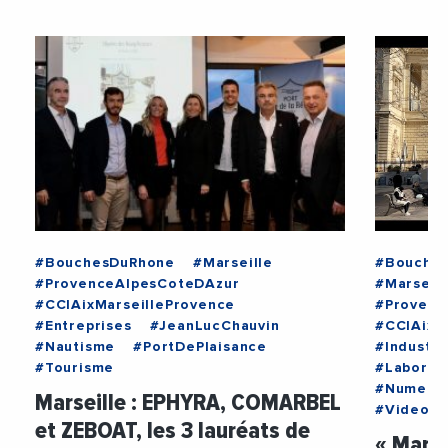
#BouchesDuRhone
#Marseille
#Bouche
#ProvenceAlpesCoteDAzur
#Marseill
#CCIAixMarseilleProvence
#Provenc
#Entreprises
#JeanLucChauvin
#CCIAixM
#Nautisme
#PortDePlaisance
#Industri
#Tourisme
#Laborato
#Numeri
Marseille : EPHYRA, COMARBEL
#Videos
et ZEBOAT, les 3 lauréats de
« Marse