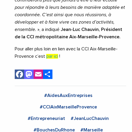
continuerons plus que jamais d’être à leur écoute
pour répondre à leurs besoins de manière adaptée et
coordonnée. C’est ainsi que nous réussirons, à
développer et à faire vivre ces zones d’activités,
ensemble.
», a indiqué
Jean-Luc Chauvin, Président
de la CCI métropolitaine Aix-Marseille-Provence.
Pour aller plus loin en lien avec la CCI Aix-Marseille-
Provence c’est
par ic
i
!
Facebook
Mastodon
Email
Share
#AidesAuxEntreprises
#CCIAixMarseilleProvence
#Entrepreneuriat
#JeanLucChauvin
#BouchesDuRhone
#Marseille