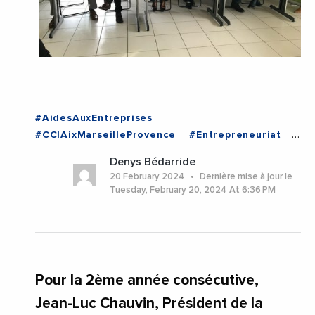
#AidesAuxEntreprises
#CCIAixMarseilleProvence
#Entrepreneuriat
#JeanLucChauvin
#BouchesDuRhone
Denys Bédarride
#Marseille
#ProvenceAlpesCoteDAzur
20 February 2024
Dernière mise à jour le
Tuesday, February 20, 2024 At 6:36 PM
Pour la 2ème année consécutive,
Jean-Luc Chauvin, Président de la