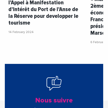
l’Appel à Manifestation
2ème g
d’Intérêt du Port de l’Anse de
économi
la Réserve pour developper le
France 
tourisme
préside
Marsei
14 February 2024
6 February 
Nous suivre