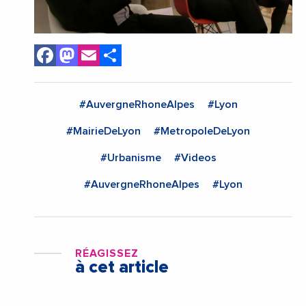
Facebook
Mastodon
Email
Share
#AuvergneRhoneAlpes
#Lyon
#MairieDeLyon
#MetropoleDeLyon
#Urbanisme
#Videos
#AuvergneRhoneAlpes
#Lyon
RÉAGISSEZ
à cet article