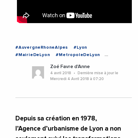
#AuvergneRhoneAlpes
#Lyon
#MairieDeLyon
#MetropoleDeLyon
#Urbanisme
#Videos
#AuvergneRhoneAlpes
Zoé Favre d'Anne
#Lyon
4 avril 2018
Dernière mise à jour le
Mercredi 4 Avril 2018 à 07:20
Depuis sa création en 1978,
l’Agence d’urbanisme de Lyon a non