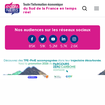
Toute l'information économique
du Sud de la France en temps
réel
Nos audiences sur les réseaux sociaux
85K
51K
5,2M
5,7K
2,6K