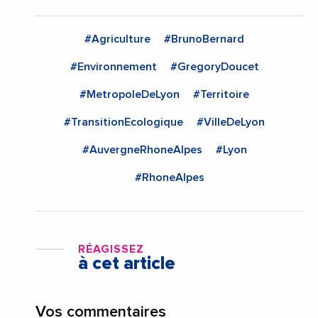
#Agriculture
#BrunoBernard
#Environnement
#GregoryDoucet
#MetropoleDeLyon
#Territoire
#TransitionEcologique
#VilleDeLyon
#AuvergneRhoneAlpes
#Lyon
#RhoneAlpes
RÉAGISSEZ
à cet article
Vos commentaires