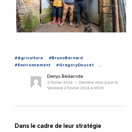
#Agriculture
#BrunoBernard
#Environnement
#GregoryDoucet
#MetropoleDeLyon
#Territoire
Denys Bédarride
#TransitionEcologique
#VilleDeLyon
2 février 2024
Dernière mise à jour le
#AuvergneRhoneAlpes
#Lyon
#RhoneAlpes
Vendredi 2 Février 2024 à 09:00
Dans le cadre de leur stratégie