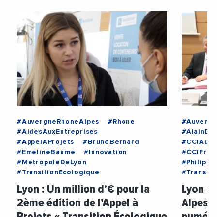
#AuvergneRhoneAlpes
#Rhone
#Auvergn
#AidesAuxEntreprises
#AlainDi
#AppelAProjets
#BrunoBernard
#CCIAuve
#EmelineBaume
#Innovation
#CCIFran
#MetropoleDeLyon
#Philipp
#TransitionEcologique
#Transit
Lyon : Un million d’€ pour la
Lyon : 
2ème édition de l’Appel à
Alpes 
Projets « Transition Écologique
numéro 