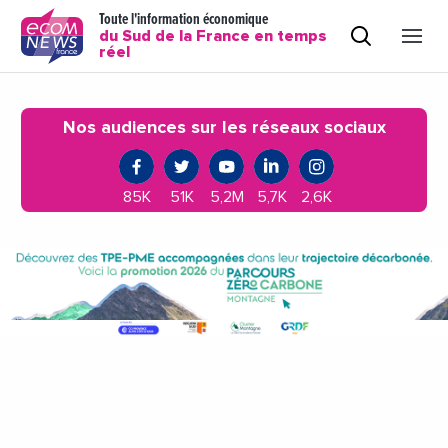
Toute l'information économique
du Sud de la France en temps
réel
Nos audiences sur les réseaux sociaux
85K
51K
5,2M
5,7K
2,6K