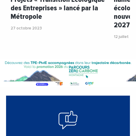
des Entreprises » lancé par la
écologi
Métropole
nouvell
2027
27 octobre 2023
12 juillet 20