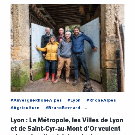
#AuvergneRhoneAlpes
#Lyon
#RhoneAlpes
#Agriculture
#BrunoBernard
#Environnement
#GregoryDoucet
Lyon : La Métropole, les Villes de Lyon
#MetropoleDeLyon
#Territoire
et de Saint-Cyr-au-Mont d’Or veulent
#TransitionEcologique
#VilleDeLyon