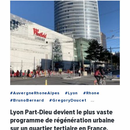
#AuvergneRhoneAlpes
#Lyon
#Rhone
#BrunoBernard
#GregoryDoucet
#LyonPartDieu
#MetropoleDeLyon
Lyon Part-Dieu devient le plus vaste
#TransitionEcologique
#Urbanisme
programme de régénération urbaine
#VilleDeLyon
sur un quartier tertiaire en France,