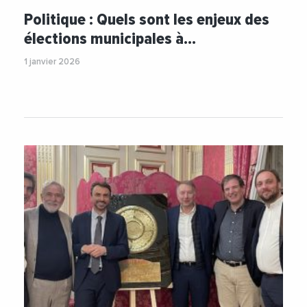
#GregoryDoucet
#MairieDeLyon
Politique : Quels sont les enjeux des
#Municipales2026
#Social
élections municipales à…
#TransitionEcologique
#Urbanisme
1 janvier 2026