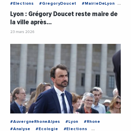
#Elections
#GregoryDoucet
#MairieDeLyon
#MetropoleDeLyon
#Municipales
Lyon : Grégory Doucet reste maire de
#Municipales2026
#Politique
la ville après…
#VeroniqueSarselli
23 mars 2026
#AuvergneRhoneAlpes
#Lyon
#Rhone
#Analyse
#Ecologie
#Elections