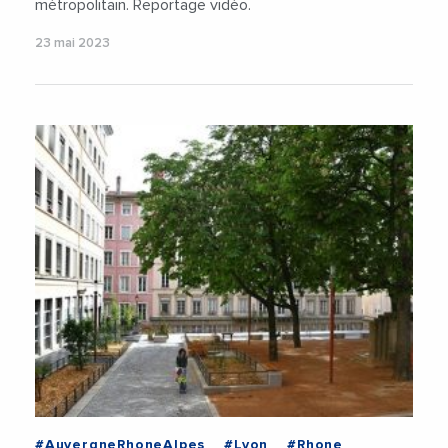
métropolitain. Reportage vidéo.
23 mai 2023
#AuvergneRhoneAlpes
#Lyon
#Rhone