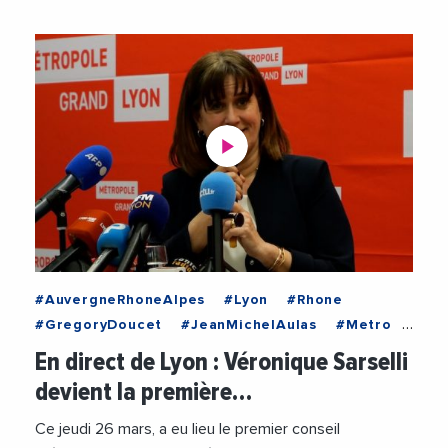
#AuvergneRhoneAlpes
#Lyon
#Rhone
#GregoryDoucet
#JeanMichelAulas
#Metro
#MetropoleDeLyon
#Police
#Politique
En direct de Lyon : Véronique Sarselli
#Tramway
#Transports
#Travaux
devient la première…
#VeroniqueSarselli
#Videos
#VilleDeLyon
Ce jeudi 26 mars, a eu lieu le premier conseil