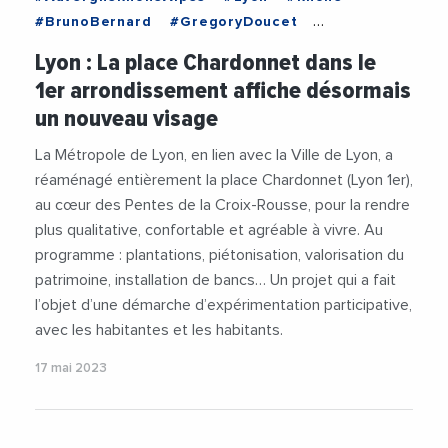
#BrunoBernard
#GregoryDoucet
#MetropoleDeLyon
#Nature
#Patrimoine
Lyon : La place Chardonnet dans le
#PlaceChardonnet
#Renovation
1er arrondissement affiche désormais
#TravauxPublics
#UNESCO
#Urbanisme
un nouveau visage
#VilleDeLyon
La Métropole de Lyon, en lien avec la Ville de Lyon, a
réaménagé entièrement la place Chardonnet (Lyon 1er),
au cœur des Pentes de la Croix-Rousse, pour la rendre
plus qualitative, confortable et agréable à vivre. Au
programme : plantations, piétonisation, valorisation du
patrimoine, installation de bancs… Un projet qui a fait
l’objet d’une démarche d’expérimentation participative,
avec les habitantes et les habitants.
17 mai 2023