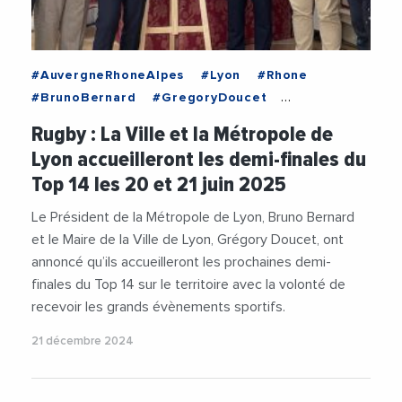
#AuvergneRhoneAlpes
#Lyon
#Rhone
#BrunoBernard
#GregoryDoucet
#MairieDeLyon
#MetropoleDeLyon
#Rugby
Rugby : La Ville et la Métropole de
#Sport
Lyon accueilleront les demi-finales du
Top 14 les 20 et 21 juin 2025
Le Président de la Métropole de Lyon, Bruno Bernard
et le Maire de la Ville de Lyon, Grégory Doucet, ont
annoncé qu’ils accueilleront les prochaines demi-
finales du Top 14 sur le territoire avec la volonté de
recevoir les grands évènements sportifs.
21 décembre 2024