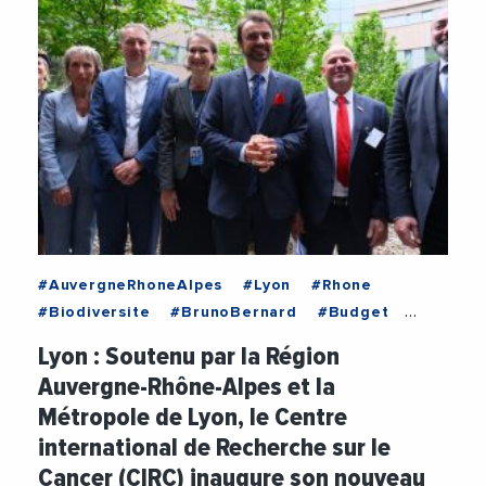
#AuvergneRhoneAlpes
#Lyon
#Rhone
#Biodiversite
#BrunoBernard
#Budget
#Cancer
#Economie
#Environnement
Lyon : Soutenu par la Région
#Financement
#GregoryDoucet
Auvergne-Rhône-Alpes et la
#LaurentWauquiez
#MetropoleDeLyon
Métropole de Lyon, le Centre
#RechercheMedicale
international de Recherche sur le
#RegionAuvergneRhoneAlpes
#Sante
Cancer (CIRC) inaugure son nouveau
#VilleDeLyon