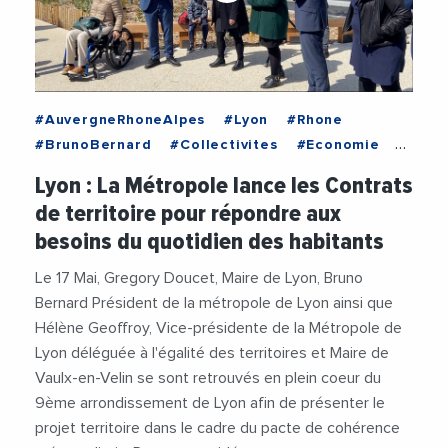
#AuvergneRhoneAlpes
#Lyon
#Rhone
#BrunoBernard
#Collectivites
#Economie
#EspaceVerts
#GregoryDoucet
#Logement
Lyon : La Métropole lance les Contrats
#MetropoleDeLyon
#Mobilite
#Nature
de territoire pour répondre aux
#Social
#TransitionEcologique
#Velo
besoins du quotidien des habitants
#Videos
#VilleDeLyon
Le 17 Mai, Gregory Doucet, Maire de Lyon, Bruno
Bernard Président de la métropole de Lyon ainsi que
Hélène Geoffroy, Vice-présidente de la Métropole de
Lyon déléguée à l'égalité des territoires et Maire de
Vaulx-en-Velin se sont retrouvés en plein coeur du
9ème arrondissement de Lyon afin de présenter le
projet territoire dans le cadre du pacte de cohérence