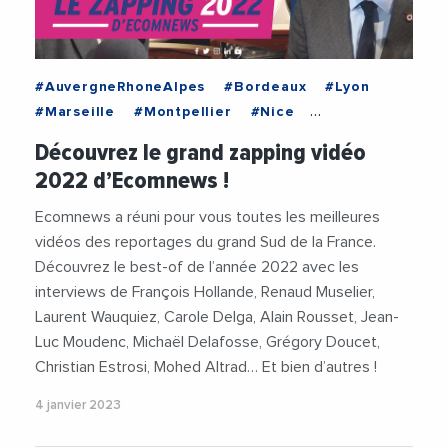
#AuvergneRhoneAlpes
#Bordeaux
#Lyon
#Marseille
#Montpellier
#Nice
#NouvelleAquitaine
#Occitanie
Découvrez le grand zapping vidéo
#ProvenceAlpesCoteDAzur
#Toulouse
2022 d’Ecomnews !
#AlainRousset
#CaroleDelga
#ChristianEstrosi
#Collectivites
#Decideurs
Ecomnews a réuni pour vous toutes les meilleures
#Economie
#Entreprises
#GregoryDoucet
vidéos des reportages du grand Sud de la France.
#JeanLucGleyze
#JeanLucMoudenc
Découvrez le best-of de l’année 2022 avec les
#LaurentWauquiez
#MartineVassal
interviews de François Hollande, Renaud Muselier,
#MichaelDelafosse
#RenaudMuselier
#Videos
Laurent Wauquiez, Carole Delga, Alain Rousset, Jean-
Luc Moudenc, Michaël Delafosse, Grégory Doucet,
Christian Estrosi, Mohed Altrad… Et bien d’autres !
4 janvier 2023