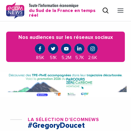
Toute l'information économique
du Sud de la France en temps
réel
Nos audiences sur les réseaux sociaux
85K
51K
5,2M
5,7K
2,6K
LA SÉLECTION D'ECOMNEWS
#GregoryDoucet