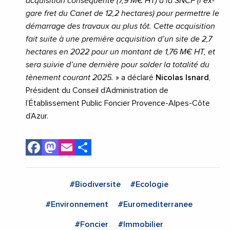
acquisition conséquente (7,9 M€ HT) à la SNCF (l’ex-
gare fret du Canet de 12,2 hectares) pour permettre le
démarrage des travaux au plus tôt. Cette acquisition
fait suite à une première acquisition d’un site de 2,7
hectares en 2022 pour un montant de 1,76 M€ HT, et
sera suivie d’une dernière pour solder la totalité du
tènement courant 2025.
» a déclaré
Nicolas Isnard
,
Président du Conseil d’Administration de
l’Établissement Public Foncier Provence-Alpes-Côte
d’Azur.
Facebook
Mastodon
Email
Share
#Biodiversite
#Ecologie
#Environnement
#Euromediterranee
#Foncier
#Immobilier