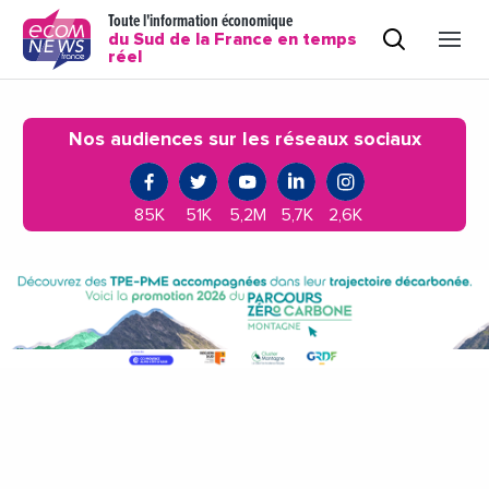
Toute l'information économique
du Sud de la France en temps
réel
Nos audiences sur les réseaux sociaux
85K
51K
5,2M
5,7K
2,6K