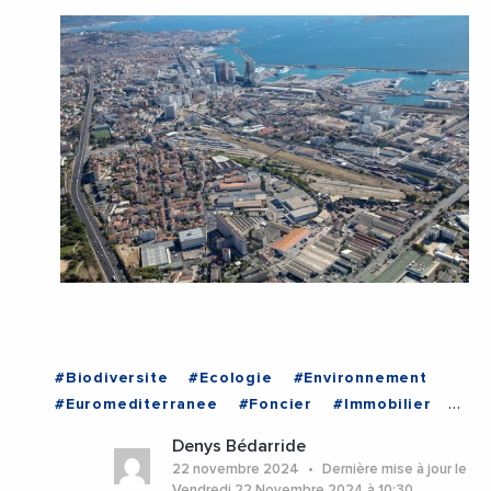
#Biodiversite
#Ecologie
#Environnement
#Euromediterranee
#Foncier
#Immobilier
#LaureAgnesCARADEC
#TransitionEcologique
Denys Bédarride
#Urbanisme
#BouchesDuRhone
#Marseille
22 novembre 2024
Dernière mise à jour le
#ProvenceAlpesCoteDAzur
Vendredi 22 Novembre 2024 à 10:30