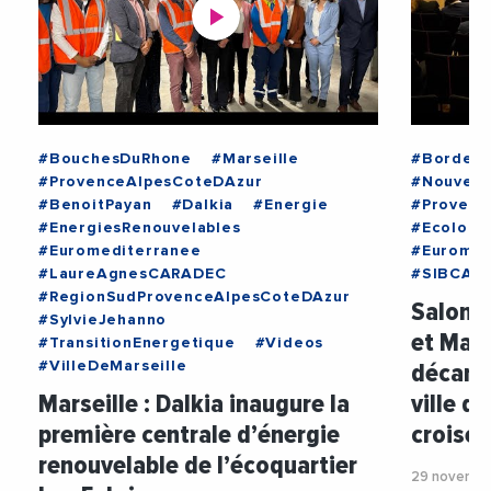
#BouchesDuRhone
#Marseille
#Bordea
#ProvenceAlpesCoteDAzur
#Nouvell
#BenoitPayan
#Dalkia
#Energie
#Provenc
#EnergiesRenouvelables
#Ecologi
#Euromediterranee
#Euromed
#LaureAgnesCARADEC
#SIBCA
#RegionSudProvenceAlpesCoteDAzur
Salon S
#SylvieJehanno
et Mar
#TransitionEnergetique
#Videos
décarbo
#VilleDeMarseille
Marseille : Dalkia inaugure la
ville d
première centrale d’énergie
croisés
renouvelable de l’écoquartier
29 novembr