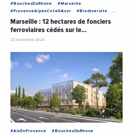
#BouchesDuRhone
#Marseille
#ProvenceAlpesCoteDAzur
#Biodiversite
#Ecologie
#Environnement
Marseille : 12 hectares de fonciers
#Euromediterranee
#Foncier
#Immobilier
ferroviaires cédés sur le…
#LaureAgnesCARADEC
#TransitionEcologique
22 novembre 2024
#Urbanisme
#AixEnProvence
#BouchesDuRhone