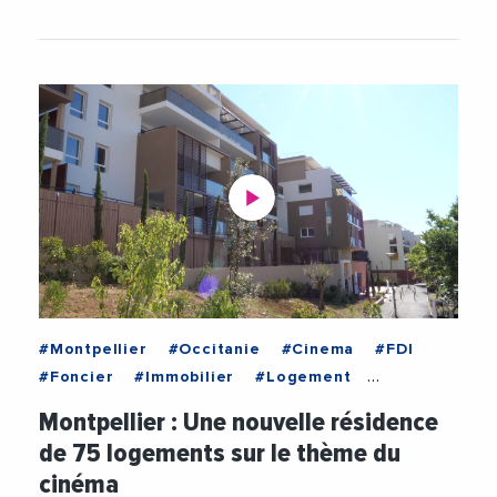
#Montpellier
#Occitanie
#Cinema
#FDI
#Foncier
#Immobilier
#Logement
#LogementSocial
#Montpellier
#Occitanie
Montpellier : Une nouvelle résidence
#Videos
de 75 logements sur le thème du
cinéma