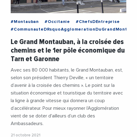
#Montauban
#Occitanie
#ChefsDEntreprise
#CommunauteDRsquoAgglomerationDuGrandMontaub
#Culture
#Economie
#Foncier
#Mobilite
Le Grand Montauban, à la croisée des
#Montauban
#Musee
#Occitanie
#TGV
chemins et le 1er pôle économique du
#ThierryDeville
#Tourisme
#Train
Tarn et Garonne
#Urbanisme
#Videos
Avec ses 80 000 habitants, le Grand Montauban, est,
selon son président Thierry Deville, « un territoire
d’avenir à la croisée des chemins ». Le point sur la
situation économique et touristique du territoire avec
la ligne à grande vitesse qui donnera un coup
d’accélérateur. Pour mieux rayonner l’Agglomération
vient de se doter d'ailleurs d’un club des
Ambassadeurs.
21 octobre 2021