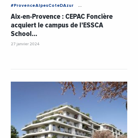
#ProvenceAlpesCoteDAzur
#CaisseEpargneCEPAC
#Cogedim
Aix-en-Provence : CEPAC Foncière
#EnseignementSuperieur
acquiert le campus de l’ESSCA
#ESSCASchoolOfManagement
#Foncier
School…
#Immobilier
27 janvier 2024