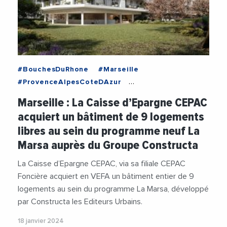
#BouchesDuRhone
#Marseille
#ProvenceAlpesCoteDAzur
#CaisseEpargneCEPAC
#Foncier
Marseille : La Caisse d’Epargne CEPAC
#Immobilier
#OlivierHuberdeau
acquiert un bâtiment de 9 logements
#VieDesEntreprises
libres au sein du programme neuf La
Marsa auprès du Groupe Constructa
La Caisse d’Epargne CEPAC, via sa filiale CEPAC
Foncière acquiert en VEFA un bâtiment entier de 9
logements au sein du programme La Marsa, développé
par Constructa les Editeurs Urbains.
18 janvier 2024