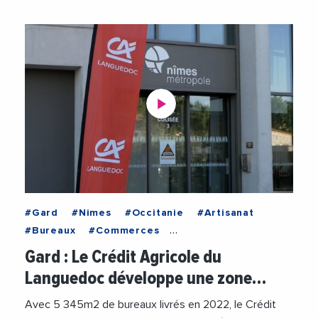
#Gard
#Nimes
#Occitanie
#Artisanat
#Bureaux
#Commerces
#CreditAgricoleLanguedoc
#Economie
Gard : Le Crédit Agricole du
#Emploi
#Foncier
#FranckProust
Languedoc développe une zone…
#Immobilier
#NimesMetropole
#Travaux
#Videos
Avec 5 345m2 de bureaux livrés en 2022, le Crédit