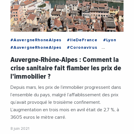
#AuvergneRhoneAlpes
#IleDeFrance
#Lyon
#AuvergneRhoneAlpes
#Coronavirus
#Demographie
#Foncier
#Habitat
Auvergne-Rhône-Alpes : Comment la
#IleDeFrance
#Immobilier
#INSEE
crise sanitaire fait flamber les prix de
#Logement
#Lyon
#Ruralite
#Urbanisme
l’immobilier ?
Depuis mars, les prix de l’immobilier progressent dans
l’ensemble du pays, malgré l’affaiblissement des prix
qu’avait provoqué le troisième confinement.
L’augmentation en trois mois en avril était de 2,7 %, à
3605 euros le mètre carré.
8 juin 2021