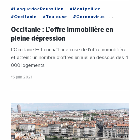
#LanguedocRoussillon
#Montpellier
#Occitanie
#Toulouse
#Coronavirus
#Economie
#Foncier
#Immobilier
Occitanie : L’offre immobilière en
#LanguedocRoussillon
#Logement
pleine dépression
#MetropoleDeMontpellier
#Montpellier
#Occitanie
#Toulouse
L’Occitanie Est connaît une crise de l’offre immobilière
et atteint un nombre d’offres annuel en dessous des 4
000 logements.
15 juin 2021