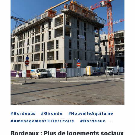
#Bordeaux
#Gironde
#NouvelleAquitaine
#AmenagementDuTerritoire
#Bordeaux
#BordeauxMetropole
#Construction
Bordeaux : Plus de logements sociaux