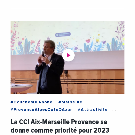
#BouchesDuRhone
#Marseille
#ProvenceAlpesCoteDAzur
#Attractivite
#CCIAixMarseilleProvence
#Economie
La CCI Aix-Marseille Provence se
#Entreprises
#Foncier
#JeanLucChauvin
donne comme priorité pour 2023
#Videos