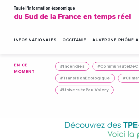
Toute l'information économique
du Sud de la France en temps réel
INFOS NATIONALES
OCCITANIE
AUVERGNE-RHÔNE-A
EN CE
#Incendies
#CommunauteDeCo
MOMENT
#TransitionEcologique
#Clima
#UniversitePaulValery