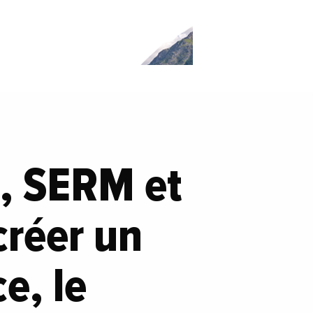
t, SERM et
créer un
e, le