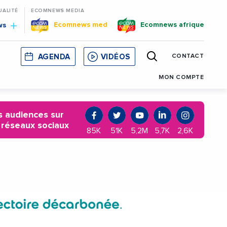
UALITÉ
ECOMNEWS MEDIA
Ecomnews med
Ecomnews afrique
ws
AGENDA
VIDÉOS
CONTACT
E
CORSE
MONACO
CATALOGNE
MON COMPTE
 audiences sur
 réseaux sociaux
85K
51K
5,2M
5,7K
2,6K