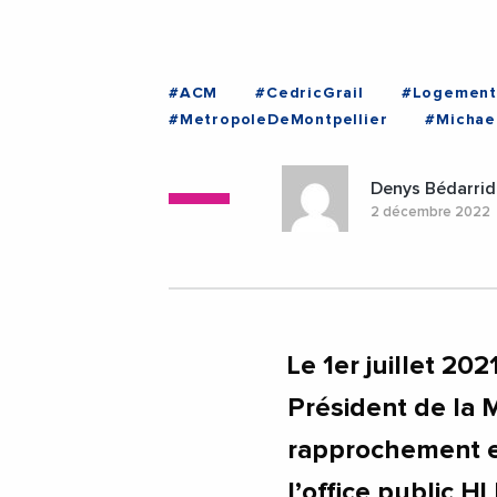
#ACM
#CedricGrail
#Logement
#MetropoleDeMontpellier
#Michae
#Montpellier
#Occitanie
Denys Bédarrid
2 décembre 2022
Le 1er juillet 2
Président de la 
rapprochement en
l’office public H