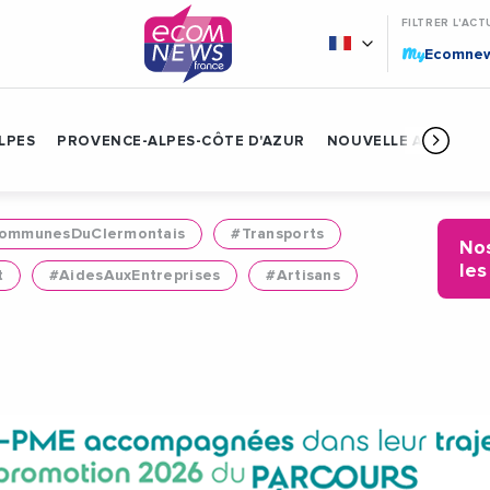
FILTRER L'ACT
My
Ecomne
LPES
PROVENCE-ALPES-CÔTE D'AZUR
NOUVELLE AQUITAIN
mmunesDuClermontais
#Transports
Nos
les
t
#AidesAuxEntreprises
#Artisans