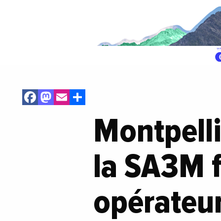
Facebook
Mastodon
Email
Share
Montpelli
la SA3M f
opérateur