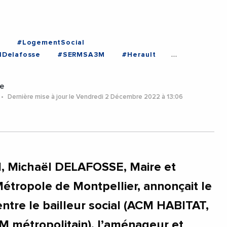
#LogementSocial
lDelafosse
#SERMSA3M
#Herault
e
Dernière mise à jour le Vendredi 2 Décembre 2022 à 13:06
021, Michaël DELAFOSSE, Maire et
Métropole de Montpellier, annonçait le
tre le bailleur social (ACM HABITAT,
LM métropolitain), l’aménageur et