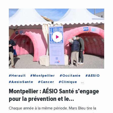
#Herault
#Montpellier
#Occitanie
#AESIO
#AesioSante
#Cancer
#Clinique
#JeanMarcGaffard
#Medecine
#Medecins
Montpellier : AÉSIO Santé s’engage
#Prevention
#PreventionSante
#Sante
pour la prévention et le…
#Videos
Chaque année à la même période, Mars Bleu tire la