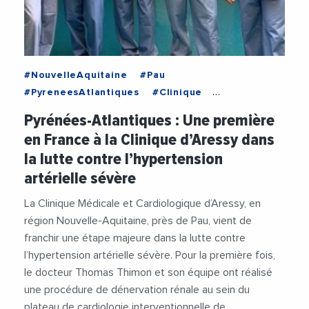
#NouvelleAquitaine
#Pau
#PyreneesAtlantiques
#Clinique
#Innovation
#Medecine
#Medecins
Pyrénées-Atlantiques : Une première
#RechercheMedicale
#Sante
en France à la Clinique d’Aressy dans
la lutte contre l’hypertension
artérielle sévère
La Clinique Médicale et Cardiologique d’Aressy, en
région Nouvelle-Aquitaine, près de Pau, vient de
franchir une étape majeure dans la lutte contre
l’hypertension artérielle sévère. Pour la première fois,
le docteur Thomas Thimon et son équipe ont réalisé
une procédure de dénervation rénale au sein du
plateau de cardiologie interventionnelle de