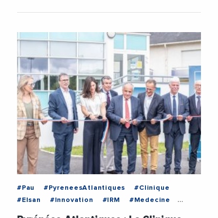
#Pau
#PyreneesAtlantiques
#Clinique
#Elsan
#Innovation
#IRM
#Medecine
#Sante