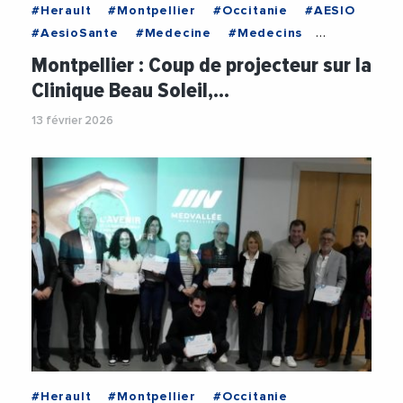
#Herault
#Montpellier
#Occitanie
#AESIO
#AesioSante
#Medecine
#Medecins
#Sante
#Videos
#VieDesEntreprises
Montpellier : Coup de projecteur sur la
Clinique Beau Soleil,…
13 février 2026
#Herault
#Montpellier
#Occitanie