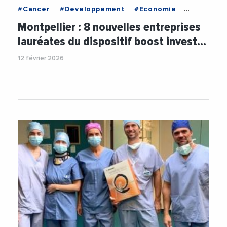
#Cancer
#Developpement
#Economie
#Entreprises
#Medecine
#Medvallee
Montpellier : 8 nouvelles entreprises
#Sante
#StartUp
#Technologie
lauréates du dispositif boost invest…
12 février 2026