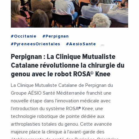
#Occitanie
#Perpignan
#PyreneesOrientales
#AesioSante
#Clinique
#Innovation
#JeanMarcGaffard
Perpignan : La Clinique Mutualiste
#Medecine
#Medtech
#Robot
#Sante
Catalane révolutionne la chirurgie du
#Technologie
#Videos
genou avec le robot ROSA® Knee
La Clinique Mutualiste Catalane de Perpignan du
Groupe AÉSIO Santé Méditerranée franchit une
nouvelle étape dans l'innovation médicale avec
l'introduction du système ROSA® Knee, une
technologie robotique de pointe dédiée aux
arthroplasties totales du genou. Cette avancée
majeure place la clinique à l'avant-garde des