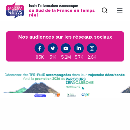
Toute l'information économique
du Sud de la France en temps
réel
Nos audiences sur les réseaux sociaux
85K
51K
5,2M
5,7K
2,6K