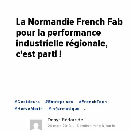
La Normandie French Fab
pour la performance
industrielle régionale,
c'est parti !
#Decideurs
#Entreprises
#FrenchTech
#HerveMorin
#Informatique
#InfosNationales
#Innovation
#Normandie
Denys Bédarride
#Numerique
#RegionNormandie
#StartUp
20 mars 2018
Dernière mise à jour le
#InfosNationales