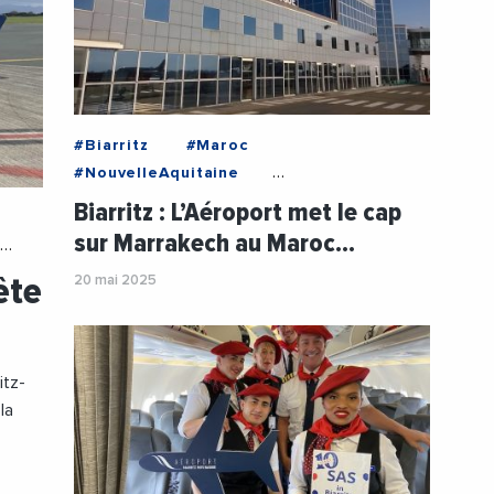
#Biarritz
#Maroc
#NouvelleAquitaine
#PyreneesAtlantiques
#Aeroport
Biarritz : L’Aéroport met le cap
#AeroportDeBiarritz
sur Marrakech au Maroc…
#EcomnewsMed
#Tourisme
ête
20 mai 2025
#Transavia
#Transports1
#Voyage
itz-
la