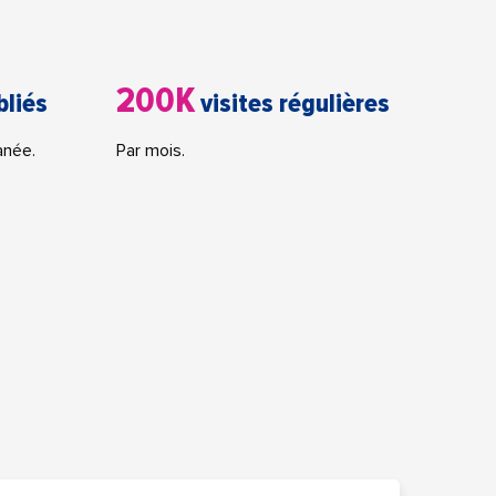
200K
bliés
visites régulières
anée.
Par mois.