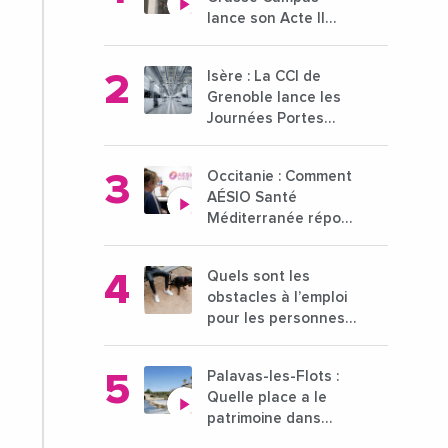
lance son Acte II
pour une nouvelle
étape ambitieuse
Isère : La CCI de
pour l'enseignement
Grenoble lance les
supérieur
Journées Portes
Ouvertes des
entreprises du 15 au
Occitanie : Comment
21 octobre 2024
AÉSIO Santé
Méditerranée répond
à la problématique
des déserts
Quels sont les
médicaux ?
obstacles à l’emploi
pour les personnes
déficientes visuelles
?
Palavas-les-Flots :
Quelle place a le
patrimoine dans
l'attractivité de la