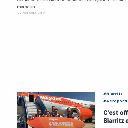
marocain.
27 octobre 2025
#Biarritz
#AeroportD
#NouvelleA
C'est off
Biarritz 