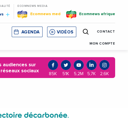
UALITÉ
ECOMNEWS MEDIA
Ecomnews med
Ecomnews afrique
ws
AGENDA
VIDÉOS
CONTACT
E
CORSE
MONACO
CATALOGNE
MON COMPTE
 audiences sur
 réseaux sociaux
85K
51K
5,2M
5,7K
2,6K