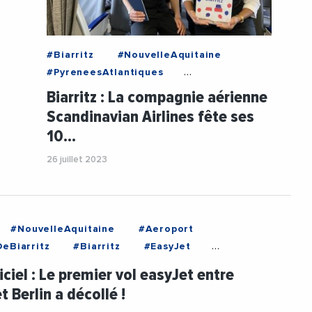
#Biarritz
#NouvelleAquitaine
#PyreneesAtlantiques
#Aeronautique
Biarritz : La compagnie aérienne
#AeroportDeBiarritz
#Aviation
Scandinavian Airlines fête ses
#Economie
#Mobilite
10…
#Tourisme
#Transports
#VieDesEntreprises
26 juillet 2023
#NouvelleAquitaine
#Aeroport
eBiarritz
#Biarritz
#EasyJet
quitaine
#Transports
iciel : Le premier vol easyJet entre
et Berlin a décollé !