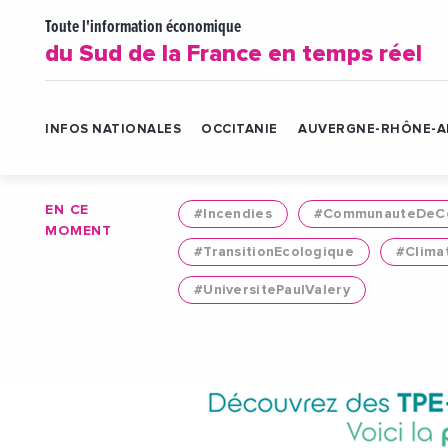
Toute l'information économique
du Sud de la France en temps réel
INFOS NATIONALES
OCCITANIE
AUVERGNE-RHÔNE-A
EN CE
#Incendies
#CommunauteDeCo
MOMENT
#TransitionEcologique
#Clima
#UniversitePaulValery