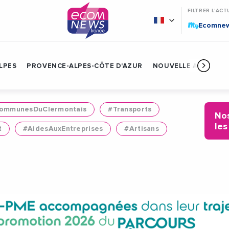
FILTRER L'ACT
My
Ecomne
LPES
PROVENCE-ALPES-CÔTE D'AZUR
NOUVELLE AQUITAIN
mmunesDuClermontais
#Transports
Nos
les
t
#AidesAuxEntreprises
#Artisans