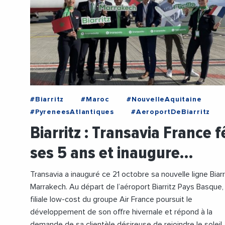
#Biarritz
#Maroc
#NouvelleAquitaine
#PyreneesAtlantiques
#AeroportDeBiarritz
#Tourisme
#Transavia
#Transports
Biarritz : Transavia France f
#VieDesEntreprises
#Voyage
ses 5 ans et inaugure…
Transavia a inauguré ce 21 octobre sa nouvelle ligne Biarr
Marrakech. Au départ de l’aéroport Biarritz Pays Basque, 
filiale low-cost du groupe Air France poursuit le
développement de son offre hivernale et répond à la
demande de sa clientèle désireuse de rejoindre le soleil